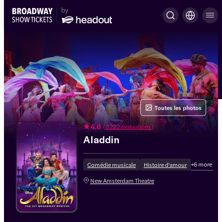
Toutes les photos
4.6
(
3 222 évaluations
)
Aladdin
+
6
more
Comédie musicale
Histoire d'amour
New Amsterdam Theatre