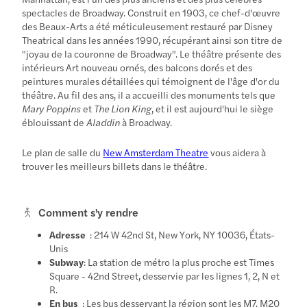
spectacles de Broadway. Construit en 1903, ce chef-d'œuvre
des Beaux-Arts a été méticuleusement restauré par Disney
Theatrical dans les années 1990, récupérant ainsi son titre de
"joyau de la couronne de Broadway". Le théâtre présente des
intérieurs Art nouveau ornés, des balcons dorés et des
peintures murales détaillées qui témoignent de l'âge d'or du
théâtre. Au fil des ans, il a accueilli des monuments tels que
Mary Poppins
et
The Lion King
, et il est aujourd'hui le siège
éblouissant de
Aladdin
à Broadway.
Le plan de salle du
New Amsterdam Theatre
vous aidera à
trouver les meilleurs billets dans le théâtre.
Comment s'y rendre
Adresse
: 214 W 42nd St, New York, NY 10036, États-
Unis
Subway
: La station de métro la plus proche est Times
Square - 42nd Street, desservie par les lignes 1, 2, N et
R.
En bus
: Les bus desservant la région sont les M7, M20