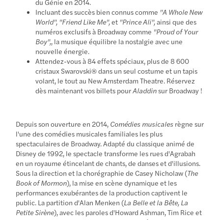
du Génie en 2014.
Incluant des succès bien connus comme
"A Whole New
World", "Friend Like Me",
et
"Prince Ali",
ainsi que des
numéros exclusifs à Broadway comme
"Proud of Your
Boy",
, la musique équilibre la nostalgie avec une
nouvelle énergie.
Attendez-vous à 84 effets spéciaux, plus de 8 600
cristaux Swarovski® dans un seul costume et un tapis
volant, le tout au New Amsterdam Theatre. Réservez
dès maintenant vos billets pour
Aladdin
sur Broadway !
Depuis son ouverture en 2014,
Comédies musicales
règne sur
l'une des comédies musicales familiales les plus
spectaculaires de Broadway. Adapté du classique animé de
Disney de 1992, le spectacle transforme les rues d'Agrabah
en un royaume étincelant de chants, de danses et d'illusions.
Sous la direction et la chorégraphie de Casey Nicholaw (
The
Book of Mormon
), la mise en scène dynamique et les
performances exubérantes de la production captivent le
public. La partition d'Alan Menken (
La Belle et la Bête, La
Petite Sirène
), avec les paroles d'Howard Ashman, Tim Rice et