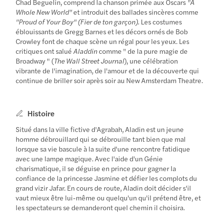
Chad Beguelin, comprend la chanson primée aux Oscars
"A
Whole New World"
et introduit des ballades sincères comme
"Proud of Your Boy" (Fier de ton garçon).
Les costumes
éblouissants de Gregg Barnes et les décors ornés de Bob
Crowley font de chaque scène un régal pour les yeux. Les
critiques ont salué
Aladdin
comme " de la pure magie de
Broadway " (
The Wall Street Journal
), une célébration
vibrante de l'imagination, de l'amour et de la découverte qui
continue de briller soir après soir au New Amsterdam Theatre.
Histoire
Situé dans la ville fictive d'Agrabah, Aladin est un jeune
homme débrouillard qui se débrouille tant bien que mal
lorsque sa vie bascule à la suite d'une rencontre fatidique
avec une lampe magique. Avec l'aide d'un Génie
charismatique, il se déguise en prince pour gagner la
confiance de la princesse Jasmine et défier les complots du
grand vizir Jafar. En cours de route, Aladin doit décider s'il
vaut mieux être lui-même ou quelqu'un qu'il prétend être, et
les spectateurs se demanderont quel chemin il choisira.