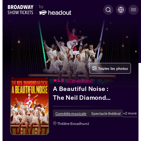
Toutes les photos
4.6
(
97 évaluations
)
A Beautiful Noise :
The Neil Diamond
Musical
+
2
more
Comédie musicale
Spectacle théâtral
Théâtre Broadhurst