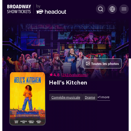
Toutes les photos
4.8
(
243 évaluations
)
Hell's Kitchen
+
1
more
Comédie musicale
Drame