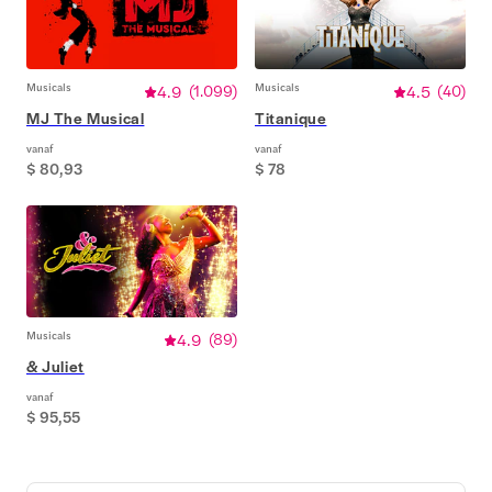
Musicals
4.9
(
1.099
)
Musicals
4.5
(
40
)
MJ The Musical
Titanique
vanaf
vanaf
$ 80,93
$ 78
Musicals
4.9
(
89
)
& Juliet
vanaf
$ 95,55