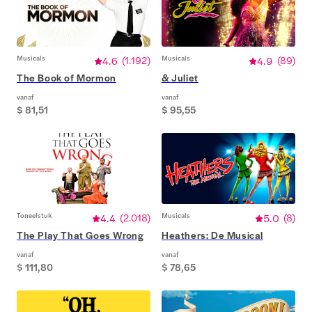
Musicals
4.6
(
1.192
)
Musicals
4.9
(
89
)
The Book of Mormon
& Juliet
vanaf
vanaf
$ 81,51
$ 95,55
Toneelstuk
4.4
(
2.018
)
Musicals
5.0
(
8
)
The Play That Goes Wrong
Heathers: De Musical
vanaf
vanaf
$ 111,80
$ 78,65