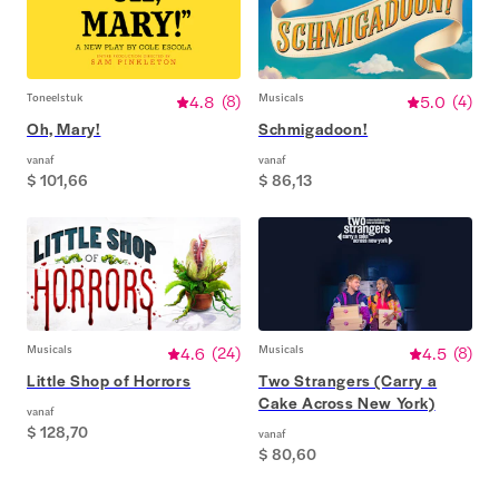
Toneelstuk
4.8
(
8
)
Musicals
5.0
(
4
)
Oh, Mary!
Schmigadoon!
vanaf
vanaf
$ 101,66
$ 86,13
Musicals
4.6
(
24
)
Musicals
4.5
(
8
)
Little Shop of Horrors
Two Strangers (Carry a
Cake Across New York)
vanaf
$ 128,70
vanaf
$ 80,60