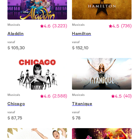
Musicals
4.6
(
3.223
)
Musicals
4.5
(
736
)
Aladdin
Hamilton
vanaf
vanaf
$ 105,30
$ 152,10
Musicals
4.6
(
2.588
)
Musicals
4.5
(
40
)
Chicago
Titanique
vanaf
vanaf
$ 87,75
$ 78