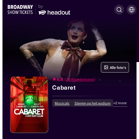
Alle foto's
4.8
(
26 Waarderingen
)
Cabaret
+
2
more
Musicals
Sterren op het podium