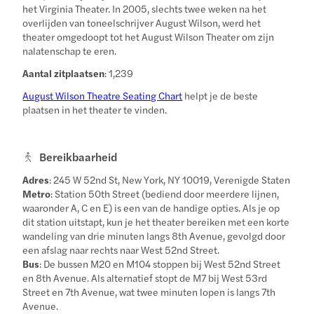
het Virginia Theater. In 2005, slechts twee weken na het
overlijden van toneelschrijver August Wilson, werd het
theater omgedoopt tot het August Wilson Theater om zijn
nalatenschap te eren.
Aantal zitplaatsen
: 1,239
August Wilson Theatre Seating Chart
helpt je de beste
plaatsen in het theater te vinden.
Bereikbaarheid
Adres
: 245 W 52nd St, New York, NY 10019, Verenigde Staten
Metro
: Station 50th Street (bediend door meerdere lijnen,
waaronder A, C en E) is een van de handige opties. Als je op
dit station uitstapt, kun je het theater bereiken met een korte
wandeling van drie minuten langs 8th Avenue, gevolgd door
een afslag naar rechts naar West 52nd Street.
Bus
: De bussen M20 en M104 stoppen bij West 52nd Street
en 8th Avenue. Als alternatief stopt de M7 bij West 53rd
Street en 7th Avenue, wat twee minuten lopen is langs 7th
Avenue.