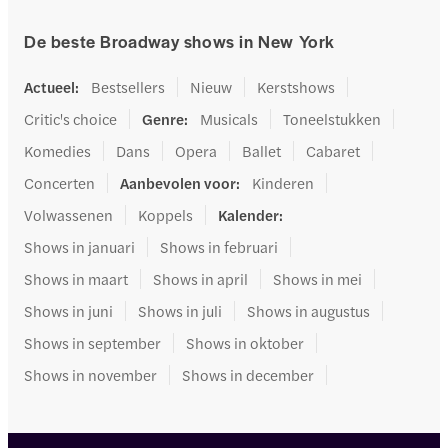
De beste Broadway shows in New York
Actueel
:
Bestsellers
Nieuw
Kerstshows
Critic's choice
Genre
:
Musicals
Toneelstukken
Komedies
Dans
Opera
Ballet
Cabaret
Concerten
Aanbevolen voor
:
Kinderen
Volwassenen
Koppels
Kalender
:
Shows in januari
Shows in februari
Shows in maart
Shows in april
Shows in mei
Shows in juni
Shows in juli
Shows in augustus
Shows in september
Shows in oktober
Shows in november
Shows in december