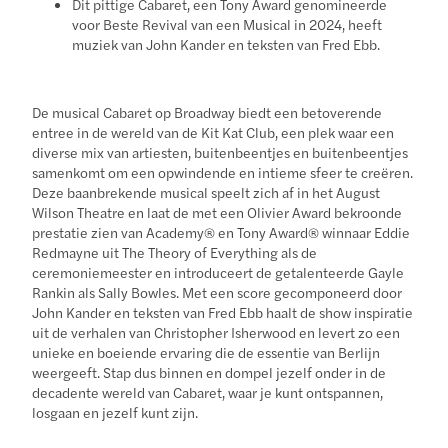
Dit pittige Cabaret, een Tony Award genomineerde
voor Beste Revival van een Musical in 2024, heeft
muziek van John Kander en teksten van Fred Ebb.
De musical Cabaret op Broadway biedt een betoverende
entree in de wereld van de Kit Kat Club, een plek waar een
diverse mix van artiesten, buitenbeentjes en buitenbeentjes
samenkomt om een opwindende en intieme sfeer te creëren.
Deze baanbrekende musical speelt zich af in het August
Wilson Theatre en laat de met een Olivier Award bekroonde
prestatie zien van Academy® en Tony Award® winnaar Eddie
Redmayne uit The Theory of Everything als de
ceremoniemeester en introduceert de getalenteerde Gayle
Rankin als Sally Bowles. Met een score gecomponeerd door
John Kander en teksten van Fred Ebb haalt de show inspiratie
uit de verhalen van Christopher Isherwood en levert zo een
unieke en boeiende ervaring die de essentie van Berlijn
weergeeft. Stap dus binnen en dompel jezelf onder in de
decadente wereld van Cabaret, waar je kunt ontspannen,
losgaan en jezelf kunt zijn.