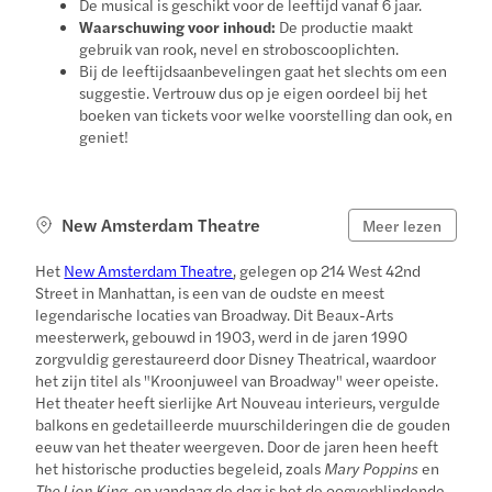
De musical is geschikt voor de leeftijd vanaf 6 jaar.
Waarschuwing voor inhoud:
De productie maakt
gebruik van rook, nevel en stroboscooplichten.
Bij de leeftijdsaanbevelingen gaat het slechts om een
suggestie. Vertrouw dus op je eigen oordeel bij het
boeken van tickets voor welke voorstelling dan ook, en
geniet!
New Amsterdam Theatre
Meer lezen
Het
New Amsterdam Theatre
, gelegen op 214 West 42nd
Street in Manhattan, is een van de oudste en meest
legendarische locaties van Broadway. Dit Beaux-Arts
meesterwerk, gebouwd in 1903, werd in de jaren 1990
zorgvuldig gerestaureerd door Disney Theatrical, waardoor
het zijn titel als "Kroonjuweel van Broadway" weer opeiste.
Het theater heeft sierlijke Art Nouveau interieurs, vergulde
balkons en gedetailleerde muurschilderingen die de gouden
eeuw van het theater weergeven. Door de jaren heen heeft
het historische producties begeleid, zoals
Mary Poppins
en
The Lion King
, en vandaag de dag is het de oogverblindende