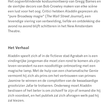
Het oogverblindende kostuumontwerp van Gregg Barnes en
de sierlijke decors van Bob Crowley maken van elke scène
een lust voor het oog. Critici hebben
Aladdin
geprezen als
"pure Broadway magie" (
The Wall Street Journal
), een
levendige viering van verbeelding, liefde en ontdekking die
avond na avond blijft schitteren in het New Amsterdam
Theatre.
Het Verhaal
Aladdin speelt zich af in de fictieve stad Agrabah en is een
vindingrijke jongeman die moet zien rond te komen als zijn
leven verandert na een noodlottige ontmoeting met een
magische lamp. Met de hulp van een charismatische Genie
vermomt hij zich als prins om het vertrouwen van prinses
Jasmine te winnen en de complotten van de kwaadaardige
grootvizier Jafar te trotseren. Onderweg moet Aladdin
beslissen of het beter is om zichzelf te zijn of iemand die hij
zich voordoet, en het publiek zal zich afvragen welk pad hij
zal kiezen.