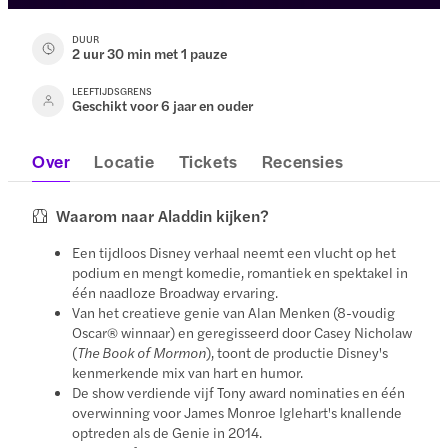
DUUR
2 uur 30 min met 1 pauze
LEEFTIJDSGRENS
Geschikt voor 6 jaar en ouder
Over
Locatie
Tickets
Recensies
Waarom naar Aladdin kijken?
Een tijdloos Disney verhaal neemt een vlucht op het
podium en mengt komedie, romantiek en spektakel in
één naadloze Broadway ervaring.
Van het creatieve genie van Alan Menken (8-voudig
Oscar® winnaar) en geregisseerd door Casey Nicholaw
(
The Book of Mormon
), toont de productie Disney's
kenmerkende mix van hart en humor.
De show verdiende vijf Tony award nominaties en één
overwinning voor James Monroe Iglehart's knallende
optreden als de Genie in 2014.