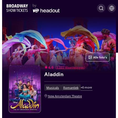
Alle foto's
4.6
(
3.222 Waarderingen
)
Aladdin
+
6
more
Musicals
Romantiek
New Amsterdam Theatre