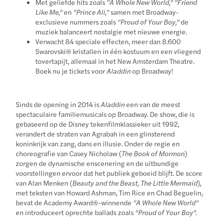
Met geliefde hits zoals
"A Whole New World," "Friend
Like Me,"
en
"Prince Ali,"
samen met Broadway-
exclusieve nummers zoals
"Proud of Your Boy,"
de
muziek balanceert nostalgie met nieuwe energie.
Verwacht 84 speciale effecten, meer dan 8.600
Swarovski® kristallen in één kostuum en een vliegend
tovertapijt, allemaal in het New Amsterdam Theatre.
Boek nu je tickets voor
Aladdin
op Broadway!
Sinds de opening in 2014 is
Aladdin
een van de meest
spectaculaire familiemusicals op Broadway. De show, die is
gebaseerd op de Disney tekenfilmklassieker uit 1992,
verandert de straten van Agrabah in een glinsterend
koninkrijk van zang, dans en illusie. Onder de regie en
choreografie van Casey Nicholaw (
The Book of Mormon
)
zorgen de dynamische enscenering en de uitbundige
voorstellingen ervoor dat het publiek geboeid blijft. De score
van Alan Menken (
Beauty and the Beast, The Little Mermaid
),
met teksten van Howard Ashman, Tim Rice en Chad Beguelin,
bevat de Academy Award®-winnende
"A Whole New World"
en introduceert oprechte ballads zoals
"Proud of Your Boy".