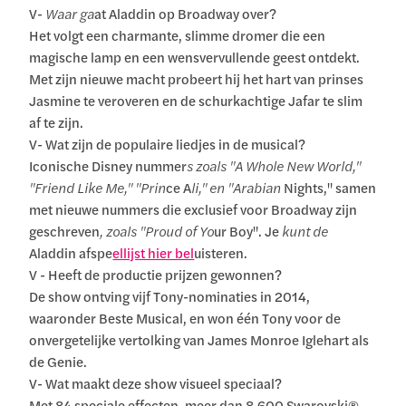
V-
Waar ga
at Aladdin op Broadway over?
Het volgt een charmante, slimme dromer die een
magische lamp en een wensvervullende geest ontdekt.
Met zijn nieuwe macht probeert hij het hart van prinses
Jasmine te veroveren en de schurkachtige Jafar te slim
af te zijn.
V- Wat zijn de populaire liedjes in de musical?
Iconische Disney nummer
s zoals "A Whole New World,"
"Friend Like Me," "Prin
ce A
li," en "Arabian
Nights," samen
met nieuwe nummers die exclusief voor Broadway zijn
geschreven
, zoals "Proud of Yo
ur Boy". Je
kunt de
Aladdin afspe
ellijst hier bel
uisteren.
V - Heeft de productie prijzen gewonnen?
De show ontving vijf Tony-nominaties in 2014,
waaronder Beste Musical, en won één Tony voor de
onvergetelijke vertolking van James Monroe Iglehart als
de Genie.
V- Wat maakt deze show visueel speciaal?
Met 84 speciale effecten, meer dan 8.600 Swarovski®