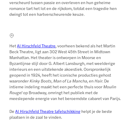
verscheurd tussen passie en overleven en hun geheime
romance tart het lot en de rijkdom, totdat een tragedie hen
dwingt tot een hartverscheurende keuze.
Het
Al Hirschfeld Theatre
, voorheen bekend als het Martin
Beck Theatre, ligt aan 302 West 45th Street in Midtown
Manhattan. Het theater is ontworpen in Moorse en
Byzantijnse stijl door G. Albert Lansburgh, met weelderige
interieurs en een uitstekende akoestiek. Oorspronkelijk
geopend in 1924, heeft het iconische producties gehost
waaronder
Kinky Boots
,
Man of La Mancha
, en
Hair
. De
intieme indeling maakt het een perfecte thuis voor
Moulin
Rouge!
op Broadway, omringt het publiek met de
meeslepende energie van het beroemdste cabaret van Parijs.
De
Al Hirschfeld Theatre tafelschikking
helpt je de beste
plaatsen in de zaal te vinden.