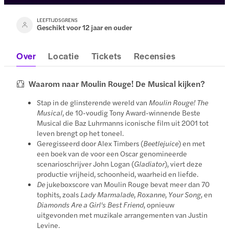
LEEFTIJDSGRENS
Geschikt voor 12 jaar en ouder
Over
Locatie
Tickets
Recensies
Waarom naar Moulin Rouge! De Musical kijken?
Stap in de glinsterende wereld van
Moulin Rouge! The
Musical
, de 10-voudig Tony Award-winnende Beste
Musical die Baz Luhrmanns iconische film uit 2001 tot
leven brengt op het toneel.
Geregisseerd door Alex Timbers (
Beetlejuice
) en met
een boek van de voor een Oscar genomineerde
scenarioschrijver John Logan (
Gladiator
), viert deze
productie vrijheid, schoonheid, waarheid en liefde.
De
jukeboxscore van Moulin Rouge bevat meer dan 70
tophits, zoals
Lady Marmalade
,
Roxanne
,
Your Song,
en
Diamonds Are a Girl's Best Friend
, opnieuw
uitgevonden met muzikale arrangementen van Justin
Levine.