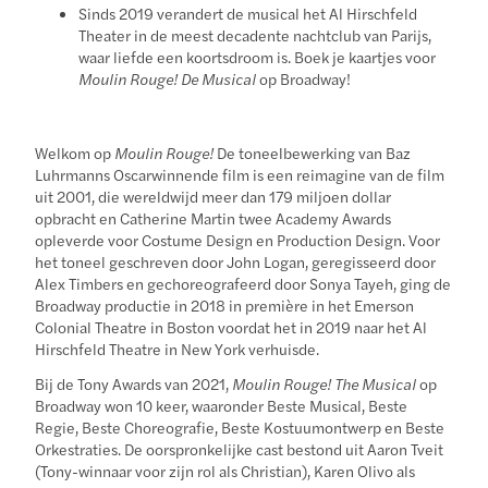
Sinds 2019 verandert de musical het Al Hirschfeld
Theater in de meest decadente nachtclub van Parijs,
waar liefde een koortsdroom is. Boek je kaartjes voor
Moulin Rouge! De Musical
op Broadway!
Welkom op
Moulin Rouge!
De toneelbewerking van Baz
Luhrmanns Oscarwinnende film is een reimagine van de film
uit 2001, die wereldwijd meer dan 179 miljoen dollar
opbracht en Catherine Martin twee Academy Awards
opleverde voor Costume Design en Production Design. Voor
het toneel geschreven door John Logan, geregisseerd door
Alex Timbers en gechoreografeerd door Sonya Tayeh, ging de
Broadway productie in 2018 in première in het Emerson
Colonial Theatre in Boston voordat het in 2019 naar het Al
Hirschfeld Theatre in New York verhuisde.
Bij de Tony Awards van 2021,
Moulin Rouge! The Musical
op
Broadway won 10 keer, waaronder Beste Musical, Beste
Regie, Beste Choreografie, Beste Kostuumontwerp en Beste
Orkestraties. De oorspronkelijke cast bestond uit Aaron Tveit
(Tony-winnaar voor zijn rol als Christian), Karen Olivo als