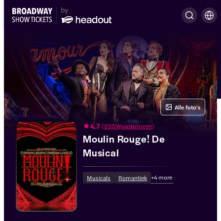
Alle foto's
4.7
(
855 Waarderingen
)
Moulin Rouge! De
Musical
+
4
more
Musicals
Romantiek