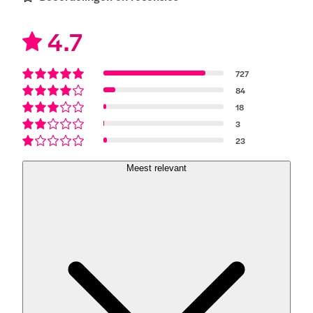
4.7
727
84
18
3
23
Meest relevant