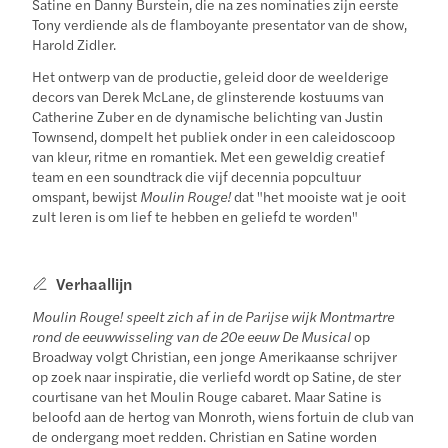
Satine en Danny Burstein, die na zes nominaties zijn eerste
Tony verdiende als de flamboyante presentator van de show,
Harold Zidler.
Het ontwerp van de productie, geleid door de weelderige
decors van Derek McLane, de glinsterende kostuums van
Catherine Zuber en de dynamische belichting van Justin
Townsend, dompelt het publiek onder in een caleidoscoop
van kleur, ritme en romantiek. Met een geweldig creatief
team en een soundtrack die vijf decennia popcultuur
omspant, bewijst
Moulin Rouge!
dat "het mooiste wat je ooit
zult leren is om lief te hebben en geliefd te worden"
Verhaallijn
Moulin Rouge! speelt zich af in de Parijse wijk Montmartre
rond de eeuwwisseling van de 20e eeuw De Musical
op
Broadway volgt Christian, een jonge Amerikaanse schrijver
op zoek naar inspiratie, die verliefd wordt op Satine, de ster
courtisane van het Moulin Rouge cabaret. Maar Satine is
beloofd aan de hertog van Monroth, wiens fortuin de club van
de ondergang moet redden. Christian en Satine worden