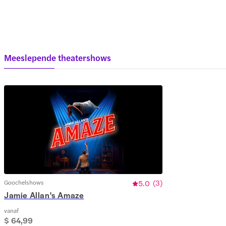
Meeslepende theatershows
Goochelshows
5.0
(
3
)
Jamie Allan's Amaze
vanaf
$ 64,99