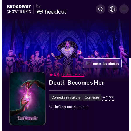
Toutes les photos
4.9
(
41 évaluations
)
Death Becomes Her
+
4
more
Comédie musicale
Comédie
Théâtre Lunt-Fontanne