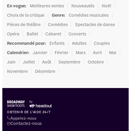
En vogue
:
Meilleures ventes
Nouveautés
Noël
Choix de la critique
Genre
:
Comédies musicales
Pièces de théâtre
Comédies
Spectacles de danse
Opéra
Ballet
Cabaret
Concerts
Recommandé pour
:
Enfants
Adultes
Couples
Calendrier
:
Janvier
Février
Mars
Avril
Mai
Juin
Juillet
Août
Septembre
Octobre
Novembre
Décembre
OBTENIR DE L'AIDE 24/7
Appelez-nous
Contactez-nous