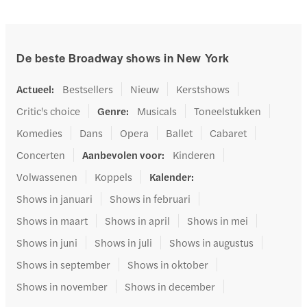
De beste Broadway shows in New York
Actueel
:
Bestsellers
Nieuw
Kerstshows
Critic's choice
Genre
:
Musicals
Toneelstukken
Komedies
Dans
Opera
Ballet
Cabaret
Concerten
Aanbevolen voor
:
Kinderen
Volwassenen
Koppels
Kalender
:
Shows in januari
Shows in februari
Shows in maart
Shows in april
Shows in mei
Shows in juni
Shows in juli
Shows in augustus
Shows in september
Shows in oktober
Shows in november
Shows in december