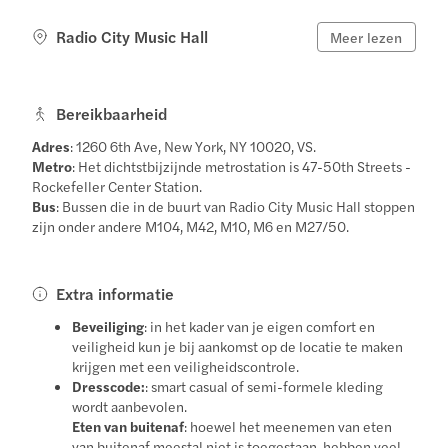
Radio City Music Hall
Meer lezen
Bereikbaarheid
Adres
: 1260 6th Ave, New York, NY 10020, VS.
Metro
: Het dichtstbijzijnde metrostation is 47-50th Streets -
Rockefeller Center Station.
Bus
: Bussen die in de buurt van Radio City Music Hall stoppen
zijn onder andere M104, M42, M10, M6 en M27/50.
Extra informatie
Beveiliging
: in het kader van je eigen comfort en
veiligheid kun je bij aankomst op de locatie te maken
krijgen met een veiligheidscontrole.
Dresscode:
: smart casual of semi-formele kleding
wordt aanbevolen.
Eten van buitenaf
: hoewel het meenemen van eten
van buitenaf meestal niet is toegestaan, hebben veel