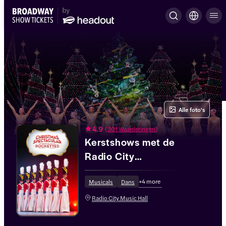
Alle foto's
4.9
(
301 Waarderingen
)
Kerstshows met de
Radio City
Rockettes® in de
+
4
more
hoofdrol
Musicals
Dans
Radio City Music Hall