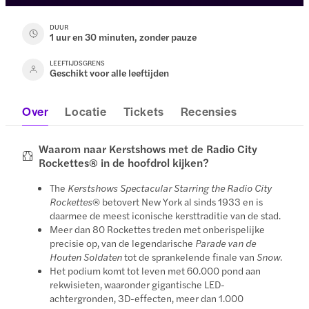
DUUR
1 uur en 30 minuten, zonder pauze
LEEFTIJDSGRENS
Geschikt voor alle leeftijden
Over
Locatie
Tickets
Recensies
Waarom naar Kerstshows met de Radio City
Rockettes® in de hoofdrol kijken?
The
Kerstshows Spectacular Starring the Radio City
Rockettes
® betovert New York al sinds 1933 en is
daarmee de meest iconische kersttraditie van de stad.
Meer dan 80 Rockettes treden met onberispelijke
precisie op, van de legendarische
Parade van de
Houten Soldaten
tot de sprankelende finale van
Snow
.
Het podium komt tot leven met 60.000 pond aan
rekwisieten, waaronder gigantische LED-
achtergronden, 3D-effecten, meer dan 1.000