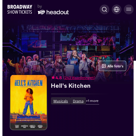
Alle foto's
4.8
(
243 Waarderingen
)
Hell's Kitchen
+
1
more
Musicals
Drama