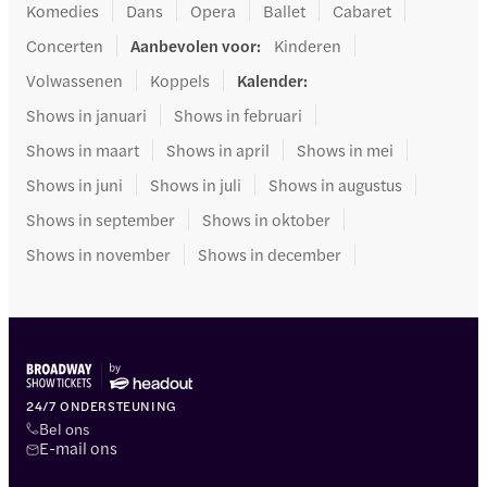
Komedies
Dans
Opera
Ballet
Cabaret
Concerten
Aanbevolen voor
:
Kinderen
Volwassenen
Koppels
Kalender
:
Shows in januari
Shows in februari
Shows in maart
Shows in april
Shows in mei
Shows in juni
Shows in juli
Shows in augustus
Shows in september
Shows in oktober
Shows in november
Shows in december
24/7 ONDERSTEUNING
Bel ons
E-mail ons