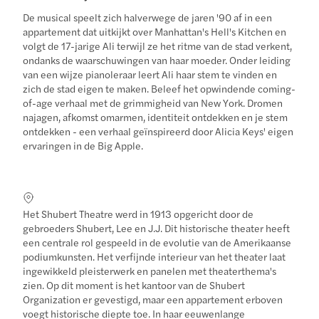
De musical speelt zich halverwege de jaren '90 af in een
appartement dat uitkijkt over Manhattan's Hell's Kitchen en
volgt de 17-jarige Ali terwijl ze het ritme van de stad verkent,
ondanks de waarschuwingen van haar moeder. Onder leiding
van een wijze pianoleraar leert Ali haar stem te vinden en
zich de stad eigen te maken. Beleef het opwindende coming-
of-age verhaal met de grimmigheid van New York. Dromen
najagen, afkomst omarmen, identiteit ontdekken en je stem
ontdekken - een verhaal geïnspireerd door Alicia Keys' eigen
ervaringen in de Big Apple.
Het Shubert Theatre werd in 1913 opgericht door de
gebroeders Shubert, Lee en J.J. Dit historische theater heeft
een centrale rol gespeeld in de evolutie van de Amerikaanse
podiumkunsten. Het verfijnde interieur van het theater laat
ingewikkeld pleisterwerk en panelen met theaterthema's
zien. Op dit moment is het kantoor van de Shubert
Organization er gevestigd, maar een appartement erboven
voegt historische diepte toe. In haar eeuwenlange