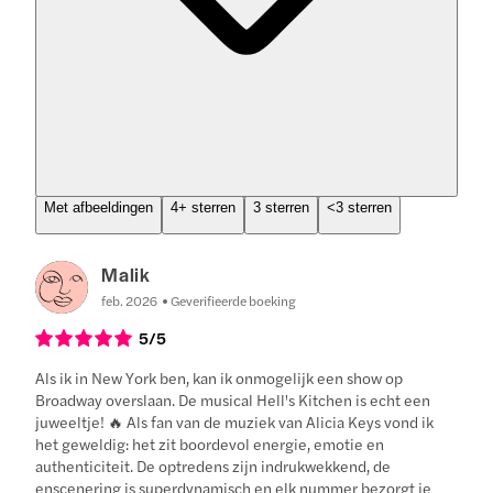
Met afbeeldingen
4+ sterren
3 sterren
<3 sterren
Malik
feb. 2026
Geverifieerde boeking
5
/5
Als ik in New York ben, kan ik onmogelijk een show op
Broadway overslaan. De musical Hell's Kitchen is echt een
juweeltje! 🔥 Als fan van de muziek van Alicia Keys vond ik
het geweldig: het zit boordevol energie, emotie en
authenticiteit. De optredens zijn indrukwekkend, de
enscenering is superdynamisch en elk nummer bezorgt je