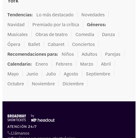
York
Tendencias
:
Lo más destacado
Novedades
Navidad
Premiado por la crítica
Géneros
:
Musicales
Obras de teatro
Comedia
Danza
Ópera
Ballet
Cabaret
Conciertos
Recomendaciones para
:
Niños
Adultos
Parejas
Calendario
:
Enero
Febrero
Marzo
Abril
Mayo
Junio
Julio
Agosto
Septiembre
Octubre
Noviembre
Diciembre
ATENCIÓN 24/7
Llámanos