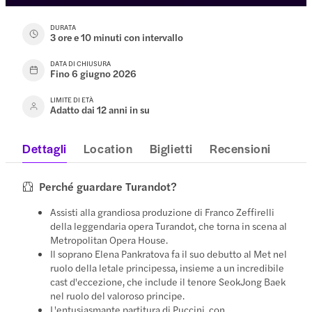
DURATA
3 ore e 10 minuti con intervallo
DATA DI CHIUSURA
Fino 6 giugno 2026
LIMITE DI ETÀ
Adatto dai 12 anni in su
Dettagli
Location
Biglietti
Recensioni
Perché guardare Turandot?
Assisti alla grandiosa produzione di Franco Zeffirelli
della leggendaria opera Turandot, che torna in scena al
Metropolitan Opera House.
Il soprano Elena Pankratova fa il suo debutto al Met nel
ruolo della letale principessa, insieme a un incredibile
cast d'eccezione, che include il tenore SeokJong Baek
nel ruolo del valoroso principe.
L'entusiasmante partitura di Puccini, con