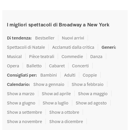
I migliori spettacoli di Broadway a New York
Di tendenza
:
Bestseller
Nuovi arrivi
Spettacoli di Natale
Acclamati dalla critica
Generi
:
Musical
Pièce teatrali
Commedie
Danza
Opera
Balletto
Cabaret
Concerti
Consigliati per
:
Bambini
Adulti
Coppie
Calendario
:
Show a gennaio
Show a febbraio
Show a marzo
Show ad aprile
Show a maggio
Show a giugno
Show a luglio
Show ad agosto
Show a settembre
Show a ottobre
Show a novembre
Show a dicembre