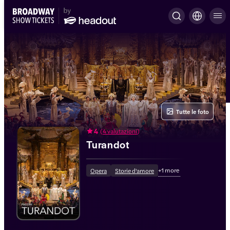
Tutte le foto
4
(
4 valutazioni
)
Turandot
+
1
more
Opera
Storie d'amore