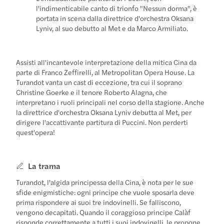
l'indimenticabile canto di trionfo "Nessun dorma", è
portata in scena dalla direttrice d'orchestra Oksana
Lyniv, al suo debutto al Met e da Marco Armiliato.
Assisti all'incantevole interpretazione della mitica Cina da
parte di Franco Zeffirelli, al Metropolitan Opera House. La
Turandot vanta un cast di eccezione, tra cui il soprano
Christine Goerke e il tenore Roberto Alagna, che
interpretano i ruoli principali nel corso della stagione. Anche
la direttrice d'orchestra Oksana Lyniv debutta al Met, per
dirigere l'accattivante partitura di Puccini. Non perderti
quest'opera!
La trama
Turandot, l'algida principessa della Cina, è nota per le sue
sfide enigmistiche: ogni principe che vuole sposarla deve
prima rispondere ai suoi tre indovinelli. Se falliscono,
vengono decapitati. Quando il coraggioso principe Calàf
risponde correttamente a tutti i suoi indovinelli, le propone