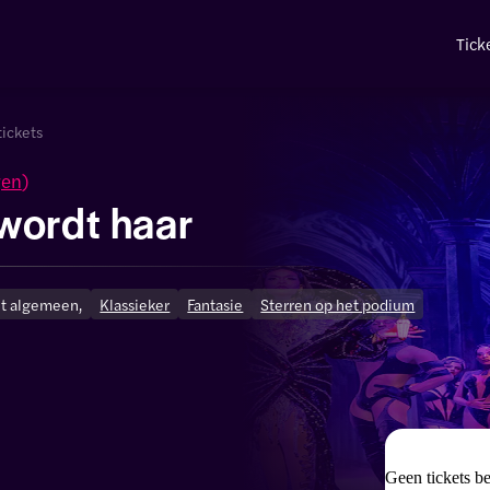
Tick
tickets
gen
)
wordt haar
t algemeen,
Klassieker
Fantasie
Sterren op het podium
Geen tickets b