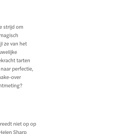
e strijd om
 magisch
l ze van het
uwelijke
kracht tarten
naar perfectie,
 make-over
achtmeting?
treedt niet op op
 Helen Sharp