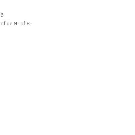
36
 of de N- of R-