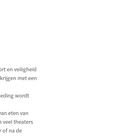
ort en veiligheid
 krijgen met een
kleding wordt
van eten van
n veel theaters
r of na de