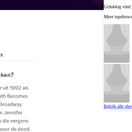
Gelukkig vind j
Meer topshow
es
jken?
r uit 1992 als
eath Becomes
 Broadway.
Bekijk alle sh
n Jennifer
 die nergens
 voor de dood.