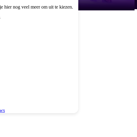
e hier nog veel meer om uit te kiezen.
s
ows