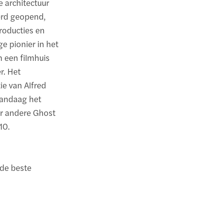
 architectuur
werd geopend,
roducties en
e pionier in het
n een filmhuis
r. Het
tie van Alfred
 vandaag het
er andere Ghost
10.
 de beste