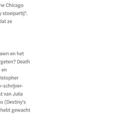
The Chicago
stoeipartij".
dat ze
Hawn en het
ergeten? Death
 en
istopher
-schrijver-
t van Julia
s (Destiny's
op hebt gewacht