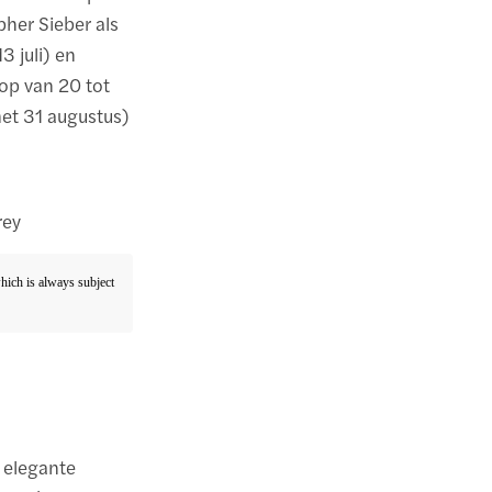
opher Sieber als
3 juli) en
 op van 20 tot
 met 31 augustus)
rey
which is always subject
 elegante