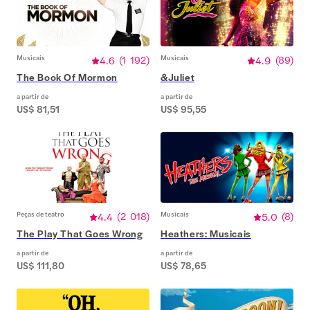
Musicais
4.6
(
1 192
)
Musicais
4.9
(
89
)
The Book Of Mormon
&Juliet
a partir de
a partir de
US$ 81,51
US$ 95,55
Peças de teatro
4.4
(
2 018
)
Musicais
5.0
(
8
)
The Play That Goes Wrong
Heathers: Musicais
a partir de
a partir de
US$ 111,80
US$ 78,65