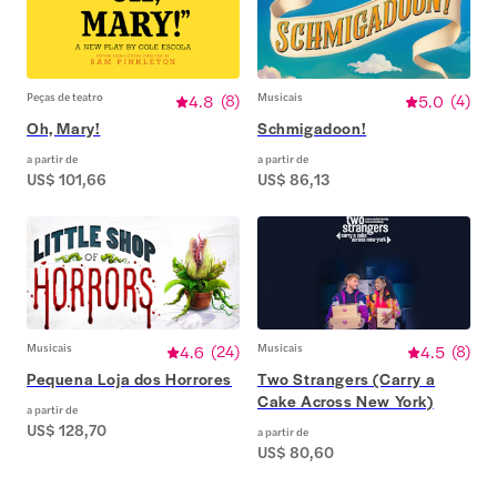
Peças de teatro
4.8
(
8
)
Musicais
5.0
(
4
)
Oh, Mary!
Schmigadoon!
a partir de
a partir de
US$ 101,66
US$ 86,13
Musicais
4.6
(
24
)
Musicais
4.5
(
8
)
Pequena Loja dos Horrores
Two Strangers (Carry a
Cake Across New York)
a partir de
US$ 128,70
a partir de
US$ 80,60