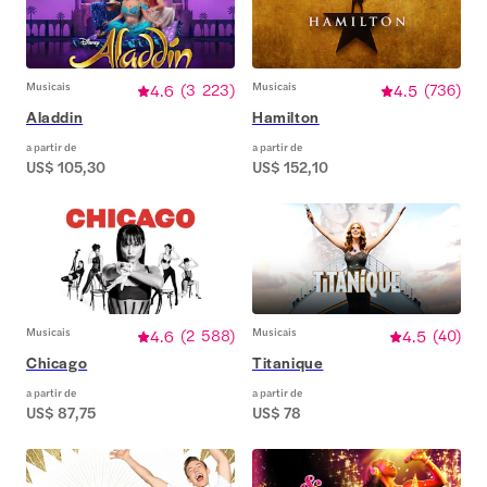
Musicais
4.6
(
3 223
)
Musicais
4.5
(
736
)
Aladdin
Hamilton
a partir de
a partir de
US$ 105,30
US$ 152,10
Musicais
4.6
(
2 588
)
Musicais
4.5
(
40
)
Chicago
Titanique
a partir de
a partir de
US$ 87,75
US$ 78