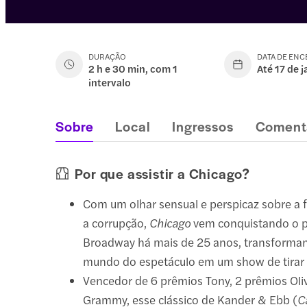
DURAÇÃO
DATA DE EN
2 h e 30 min, com 1
Até 17 de 
intervalo
Sobre
Local
Ingressos
Coment
Por que assistir a Chicago?
Com um olhar sensual e perspicaz sobre a 
a corrupção,
Chicago
vem conquistando o p
Broadway há mais de 25 anos, transformand
mundo do espetáculo em um show de tirar 
Vencedor de 6 prêmios Tony, 2 prêmios Oli
Grammy, esse clássico de Kander & Ebb (
C