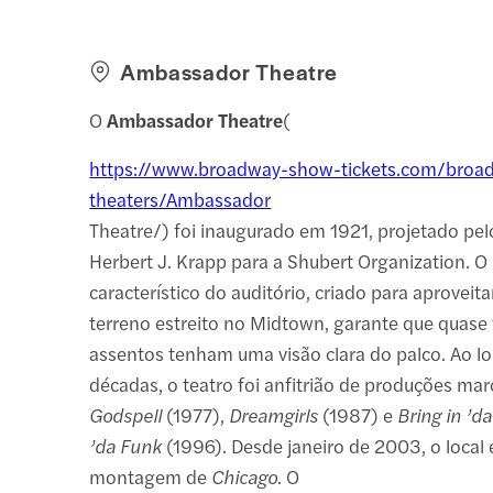
Ambassador Theatre
O
Ambassador Theatre
(
https://www.broadway-show-tickets.com/broa
theaters/Ambassador
Theatre/) foi inaugurado em 1921, projetado pel
Herbert J. Krapp para a Shubert Organization. O
característico do auditório, criado para aprovei
terreno estreito no Midtown, garante que quase
assentos tenham uma visão clara do palco. Ao l
décadas, o teatro foi anfitrião de produções m
Godspell
(1977),
Dreamgirls
(1987) e
Bring in ’da
’da Funk
(1996). Desde janeiro de 2003, o local 
montagem de
Chicago
. O