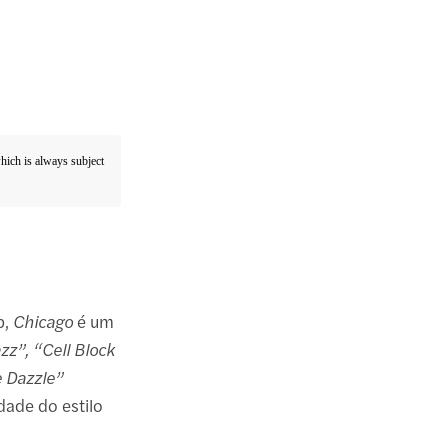
which is always subject
b,
Chicago
é um
azz”, “Cell Block
e Dazzle”
ade do estilo