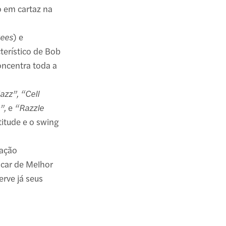
 em cartaz na
ees
) e
terístico de Bob
oncentra toda a
Jazz”, “Cell
”,
e
“Razzle
titude e o swing
tação
car de Melhor
erve já seus