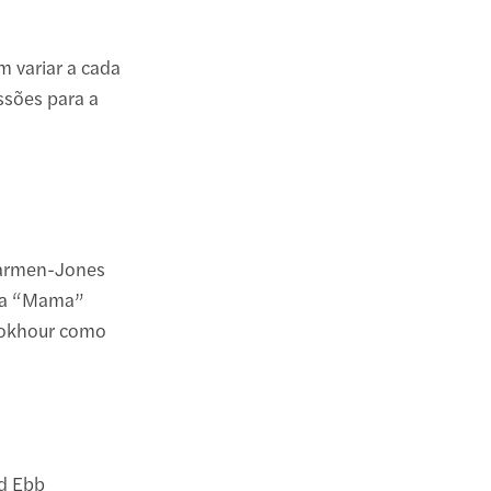
 variar a cada
ssões para a
Carmen-Jones
ora “Mama”
Bokhour como
d Ebb