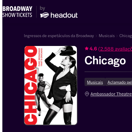
Ingressos de espetáculos da Broadway
Musicais
Chicag
(
2.588 avaliaç
4.6
Chicago
Musicais
Aclamado pel
Ambassador Theatre