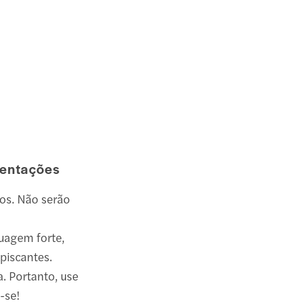
rientações
nos. Não serão
uagem forte,
 piscantes.
a. Portanto, use
-se!