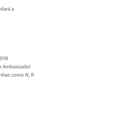
udará a
0019
do Ambassador
linhas como N, R