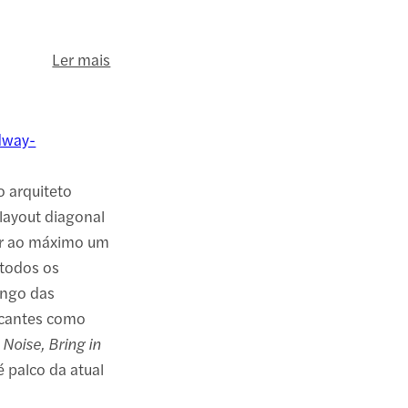
Ler mais
dway-
o arquiteto
 layout diagonal
tar ao máximo um
 todos os
ongo das
arcantes como
 Noise, Bring in
é palco da atual