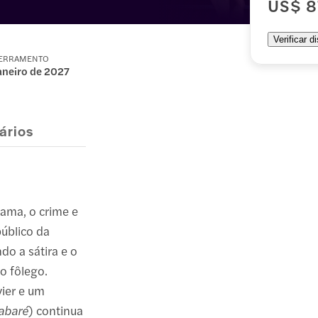
US$ 8
Verificar d
CERRAMENTO
janeiro de 2027
ários
fama, o crime e
úblico da
o a sátira e o
o fôlego.
vier e um
abaré
) continua