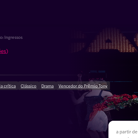
o: Ingressos
ões
)
a crítica
Clássico
Drama
Vencedor do Prêmio Tony
a partir de