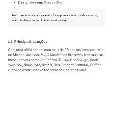
Design de som:
Gareth Owen
Note: Producers cannot guarantee the appearance of any particular artist,
which is always subject to illness and holidays.
Principais canções
Com uma trilha sonora com mais de 25 dos maiores sucessos
de Michael Jackson,
MJ, O Musical
na Broadway traz músicas
inesquecíveis como
Don’t Stop ’Til You Get Enough
,
Rock
With You
,
Billie Jean
,
Beat It
,
Bad
,
Smooth Criminal
,
Thriller
,
Black or White
,
Man in the Mirror
e
Heal the World
.