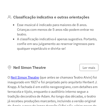
Classificação indicativa e outras orientações
Esse musical é indicado para maiores de 8 anos.
Crianças com menos de 5 anos não podem entrar no
teatro.
A classificação indicativa é apenas sugestiva. Portanto,
confie em seu julgamento ao reservar ingressos para
qualquer espetáculo e divirta-se!
Neil Simon Theatre
Ler mais
O
Neil Simon Theatre
(que antes se chamava Teatro Alvin) foi
inaugurado em 1927 e foi projetado pelo arquiteto Herbert J.
Krapp. A fachada é em estilo neogeorgiano, com detalhes em
terracota e tijolo, enquanto o auditório interno segue a
tradição decorativa de Adam. Ao longo das décadas, o teatro
já recebeu produções marcantes, incluindo a versão original
de
Annie
, a peça de longa duração
O Rei e Eu
, várias peças de