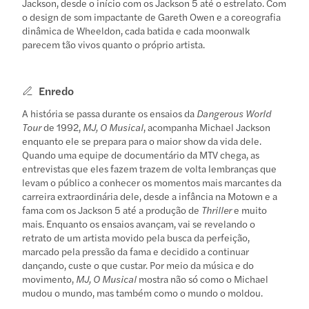
Jackson, desde o início com os Jackson 5 até o estrelato. Com
o design de som impactante de Gareth Owen e a coreografia
dinâmica de Wheeldon, cada batida e cada moonwalk
parecem tão vivos quanto o próprio artista.
Enredo
A história se passa durante os ensaios da
Dangerous World
Tour
de 1992,
MJ, O Musical
, acompanha Michael Jackson
enquanto ele se prepara para o maior show da vida dele.
Quando uma equipe de documentário da MTV chega, as
entrevistas que eles fazem trazem de volta lembranças que
levam o público a conhecer os momentos mais marcantes da
carreira extraordinária dele, desde a infância na Motown e a
fama com os Jackson 5 até a produção de
Thriller
e muito
mais. Enquanto os ensaios avançam, vai se revelando o
retrato de um artista movido pela busca da perfeição,
marcado pela pressão da fama e decidido a continuar
dançando, custe o que custar. Por meio da música e do
movimento,
MJ, O Musical
mostra não só como o Michael
mudou o mundo, mas também como o mundo o moldou.