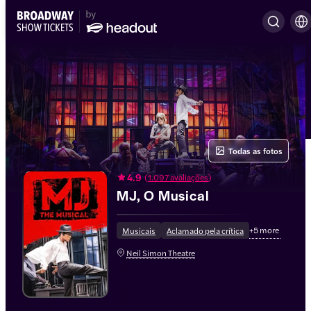
Todas as fotos
4.9
(
1.097 avaliações
)
MJ, O Musical
+
5
more
Musicais
Aclamado pela crítica
Neil Simon Theatre