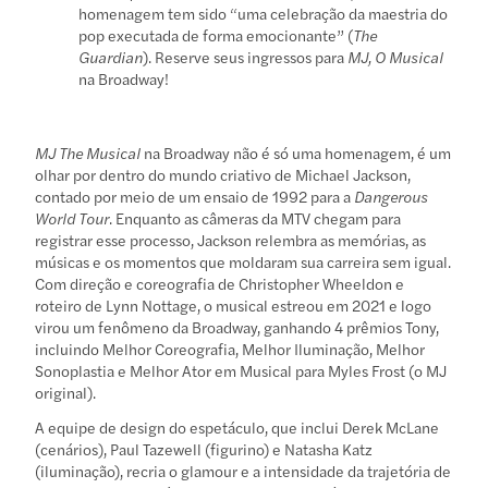
homenagem tem sido “uma celebração da maestria do
pop executada de forma emocionante” (
The
Guardian
). Reserve seus ingressos para
MJ, O Musical
na Broadway!
MJ The Musical
na Broadway não é só uma homenagem, é um
olhar por dentro do mundo criativo de Michael Jackson,
contado por meio de um ensaio de 1992 para a
Dangerous
World Tour
. Enquanto as câmeras da MTV chegam para
registrar esse processo, Jackson relembra as memórias, as
músicas e os momentos que moldaram sua carreira sem igual.
Com direção e coreografia de Christopher Wheeldon e
roteiro de Lynn Nottage, o musical estreou em 2021 e logo
virou um fenômeno da Broadway, ganhando 4 prêmios Tony,
incluindo Melhor Coreografia, Melhor Iluminação, Melhor
Sonoplastia e Melhor Ator em Musical para Myles Frost (o MJ
original).
A equipe de design do espetáculo, que inclui Derek McLane
(cenários), Paul Tazewell (figurino) e Natasha Katz
(iluminação), recria o glamour e a intensidade da trajetória de