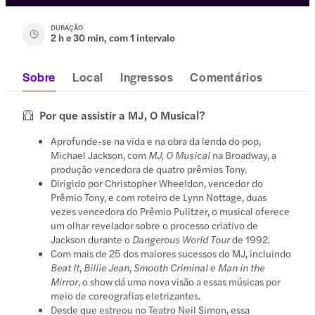
DURAÇÃO
2 h e 30 min, com 1 intervalo
Sobre
Local
Ingressos
Comentários
Por que assistir a MJ, O Musical?
Aprofunde-se na vida e na obra da lenda do pop,
Michael Jackson, com
MJ, O Musical
na Broadway, a
produção vencedora de quatro prêmios Tony.
Dirigido por Christopher Wheeldon, vencedor do
Prêmio Tony, e com roteiro de Lynn Nottage, duas
vezes vencedora do Prêmio Pulitzer, o musical oferece
um olhar revelador sobre o processo criativo de
Jackson durante o
Dangerous World Tour
de 1992.
Com mais de 25 dos maiores sucessos do MJ, incluindo
Beat It
,
Billie Jean
,
Smooth Criminal
e
Man in the
Mirror
, o show dá uma nova visão a essas músicas por
meio de coreografias eletrizantes.
Desde que estreou no Teatro Neil Simon, essa