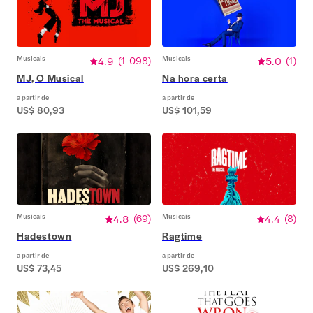
Musicais
4.9
(
1 098
)
Musicais
5.0
(
1
)
MJ, O Musical
Na hora certa
a partir de
a partir de
US$ 80,93
US$ 101,59
Musicais
4.8
(
69
)
Musicais
4.4
(
8
)
Hadestown
Ragtime
a partir de
a partir de
US$ 73,45
US$ 269,10