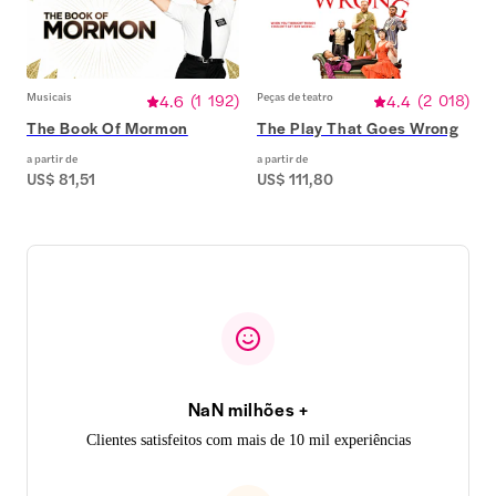
Musicais
4.6
(
1 192
)
Peças de teatro
4.4
(
2 018
)
The Book Of Mormon
The Play That Goes Wrong
a partir de
a partir de
US$ 81,51
US$ 111,80
NaN milhões +
Clientes satisfeitos com mais de 10 mil experiências