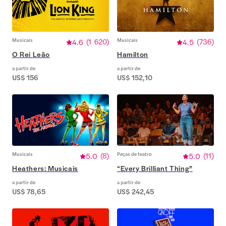
Musicais
4.6
(
1 620
)
Musicais
4.5
(
736
)
O Rei Leão
Hamilton
a partir de
a partir de
US$ 156
US$ 152,10
Musicais
5.0
(
8
)
Peças de teatro
5.0
(
11
)
Heathers: Musicais
“Every Brilliant Thing”
a partir de
a partir de
US$ 78,65
US$ 242,45