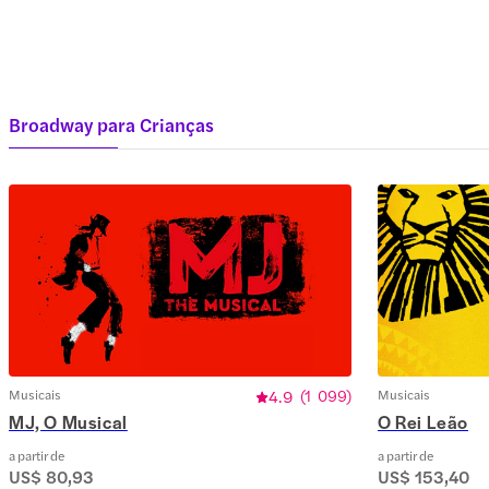
Broadway para Crianças
Musicais
4.9
(
1 099
)
Musicais
MJ, O Musical
O Rei Leão
a partir de
a partir de
US$ 80,93
US$ 153,40