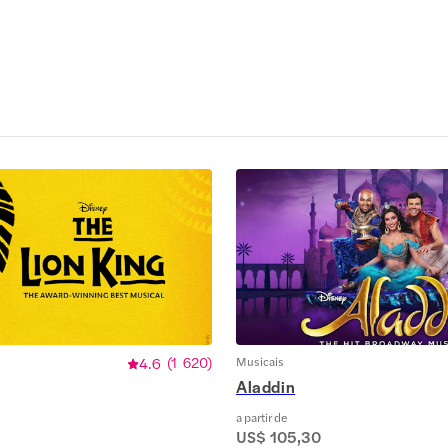
4.6
(
1 620
)
Musicais
Aladdin
a partir de
US$ 105,30