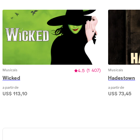
Musicais
4.5
(
1 407
)
Musicais
Wicked
Hadestown
a partir de
a partir de
US$ 113,10
US$ 73,45