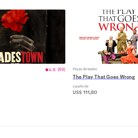
4.8
(
69
)
Peças de teatro
The Play That Goes Wrong
a partir de
US$ 111,80