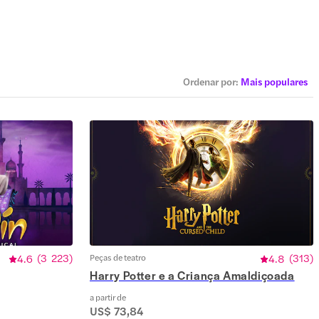
Ordenar por
:
Mais populares
4.6
(
3 223
)
Peças de teatro
4.8
(
313
)
Harry Potter e a Criança Amaldiçoada
a partir de
US$ 73,84