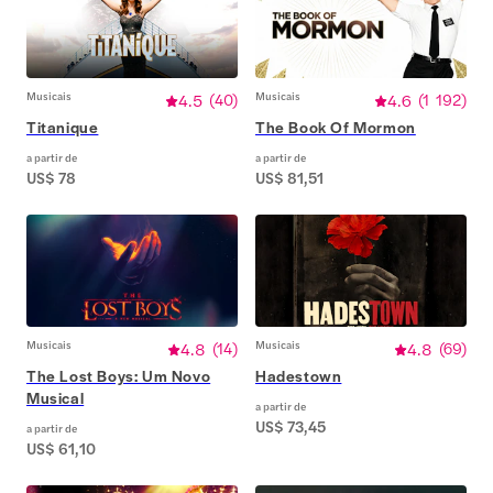
Musicais
4.5
(
40
)
Musicais
4.6
(
1 192
)
Titanique
The Book Of Mormon
a partir de
a partir de
US$ 78
US$ 81,51
Musicais
4.8
(
14
)
Musicais
4.8
(
69
)
The Lost Boys: Um Novo
Hadestown
Musical
a partir de
US$ 73,45
a partir de
US$ 61,10