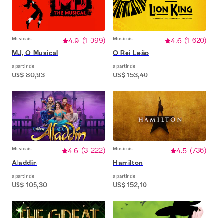
Musicais
4.9
(
1 099
)
Musicais
4.6
(
1 620
)
MJ, O Musical
O Rei Leão
a partir de
a partir de
US$ 80,93
US$ 153,40
Musicais
4.6
(
3 222
)
Musicais
4.5
(
736
)
Aladdin
Hamilton
a partir de
a partir de
US$ 105,30
US$ 152,10