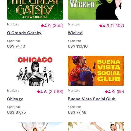
Musicais
4.9
(
255
)
Musicais
4.5
(
1 407
)
O Grande Gatsby
Wicked
a partir de
a partir de
US$ 74,10
US$ 113,10
Musicais
4.6
(
2 588
)
Musicais
4.9
(
69
)
Chicago
Buena Vista Social Club
a partir de
a partir de
US$ 87,75
US$ 77,48