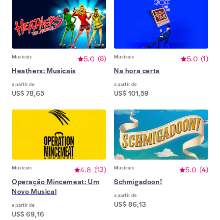
Musicais
5.0
(
8
)
Musicais
5.0
(
1
)
Heathers: Musicais
Na hora certa
a partir de
a partir de
US$ 78,65
US$ 101,59
Musicais
4.8
(
13
)
Musicais
5.0
(
4
)
Operação Mincemeat: Um
Schmigadoon!
Novo Musical
a partir de
US$ 86,13
a partir de
US$ 69,16