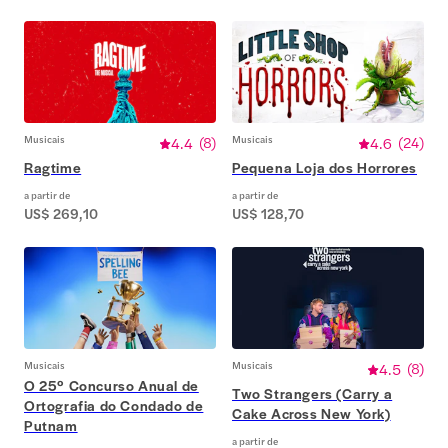
Musicais
4.4
(
8
)
Musicais
4.6
(
24
)
Ragtime
Pequena Loja dos Horrores
a partir de
a partir de
US$ 269,10
US$ 128,70
Musicais
Musicais
4.5
(
8
)
O 25º Concurso Anual de
Two Strangers (Carry a
Ortografia do Condado de
Cake Across New York)
Putnam
a partir de