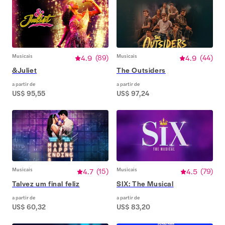
Musicais
4.9
(
89
)
Musicais
4.9
(
44
)
&Juliet
The Outsiders
a partir de
a partir de
US$ 95,55
US$ 97,24
Musicais
4.7
(
15
)
Musicais
4.5
(
79
)
Talvez um final feliz
SIX: The Musical
a partir de
a partir de
US$ 60,32
US$ 83,20