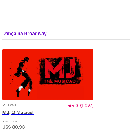
Dança na Broadway
Musicais
4.9
(
1 097
)
MJ, O Musical
a partir de
US$ 80,93