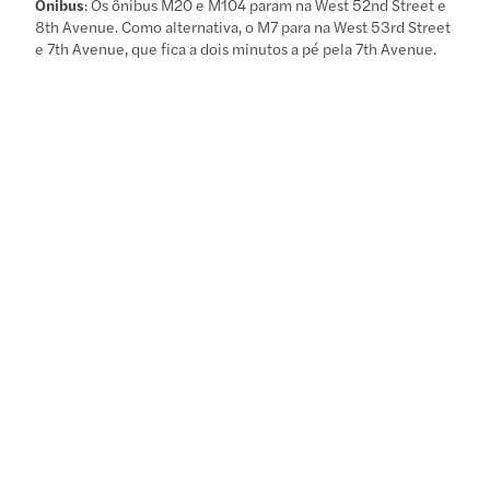
Ônibus
: Os ônibus M20 e M104 param na West 52nd Street e
8th Avenue. Como alternativa, o M7 para na West 53rd Street
e 7th Avenue, que fica a dois minutos a pé pela 7th Avenue.