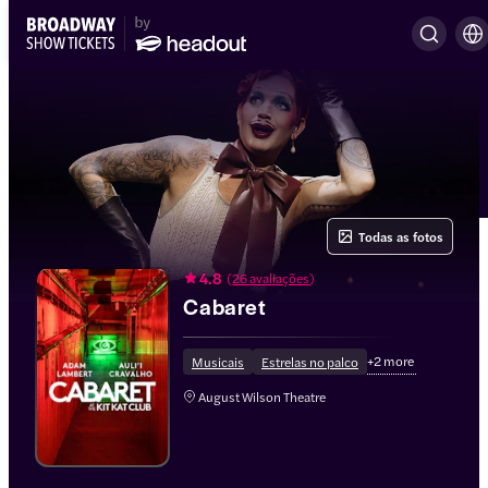
Todas as fotos
4.8
(
26 avaliações
)
Cabaret
+
2
more
Musicais
Estrelas no palco
August Wilson Theatre