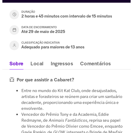
DURAÇÃO
2 horas e 45 minutos com intervalo de 15 minutos
DATA DE ENCERRAMENTO
Até 29 de maio de 2025
CLASSIFICAÇÃO INDICATIVA
Adequado para maiores de 13 anos
Sobre
Local
Ingressos
Comentários
Por que assistir a Cabaret?
Entre no mundo do Kit Kat Club, onde desajustados,
artistas e forasteiros se reúnem para criar um santuário
decadente, proporcionando uma experiência única e
envolvente.
Vencedor do Prêmio Tony e da Academia, Eddie
Redmayne, de
Animais Fantásticos
, reprisa seu papel
de Vencedor do Prêmio Olivier como Emcee, enquanto
Gayle Rankin, de
GLOW
, interpreta o Brinde de Mayfair.