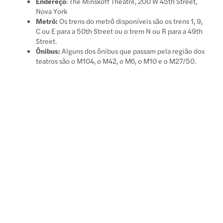
Endereço
: The Minskoff Theatre, 200 W 45th Street,
Nova York
Metrô:
Os trens do metrô disponíveis são os trens 1, 9,
C ou E para a 50th Street ou o trem N ou R para a 49th
Street.
Ônibus:
Alguns dos ônibus que passam pela região dos
teatros são o M104, o M42, o M6, o M10 e o M27/50.