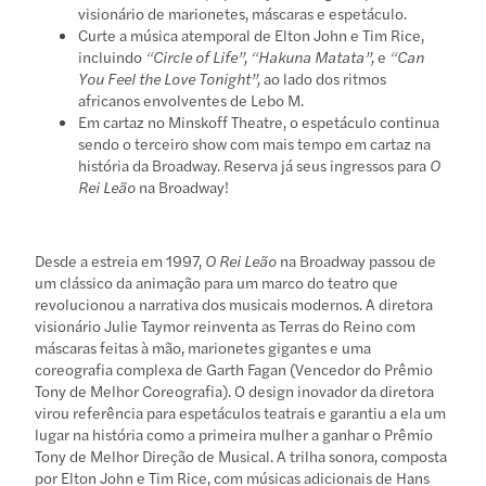
visionário de marionetes, máscaras e espetáculo.
Curte a música atemporal de Elton John e Tim Rice,
incluindo
“Circle of Life”, “Hakuna Matata”,
e
“Can
You Feel the Love Tonight”,
ao lado dos ritmos
africanos envolventes de Lebo M.
Em cartaz no Minskoff Theatre, o espetáculo continua
sendo o terceiro show com mais tempo em cartaz na
história da Broadway. Reserva já seus ingressos para
O
Rei Leão
na Broadway!
Desde a estreia em 1997,
O Rei Leão
na Broadway passou de
um clássico da animação para um marco do teatro que
revolucionou a narrativa dos musicais modernos. A diretora
visionário Julie Taymor reinventa as Terras do Reino com
máscaras feitas à mão, marionetes gigantes e uma
coreografia complexa de Garth Fagan (Vencedor do Prêmio
Tony de Melhor Coreografia). O design inovador da diretora
virou referência para espetáculos teatrais e garantiu a ela um
lugar na história como a primeira mulher a ganhar o Prêmio
Tony de Melhor Direção de Musical. A trilha sonora, composta
por Elton John e Tim Rice, com músicas adicionais de Hans