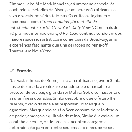
Zimmer, Lebo M e Mark Mancina, dá um toque especial às
conhecidas melodias da Disney com percussão africana ao
vivo e vocais em vários idiomas. Os críticos elogiaram o
espetáculo como
“uma combinação perfeita de
entretenimento e arte”
(
New York Daily News
). Com mais de
70 prêmios internacionais,
O Rei Leão
continua sendo um dos
maiores sucessos artísticos e comerciais da Broadway, uma
experiência fascinante que une gerações no Minskoff
Theatre, em Nova York.
Enredo
Nas vastas Terras do Reino, na savana africana, o jovem Simba
nasce destinado à realeza e é criado sob o olhar sábio e
protetor de seu pai, o grande rei Mufasa Sob o sol nascente e
as gramíneas douradas, Simba descobre o que o futuro lhe
reserva, o ciclo da vida e as responsabilidades que o
aguardam. Mas quando seu tio Scar, consumido pelo desejo
de poder, ameaça o equilíbrio do reino, Simba é levado a um
caminho de exílio, onde precisa encontrar coragem e
determinação para enfrentar seu passado e recuperar seu