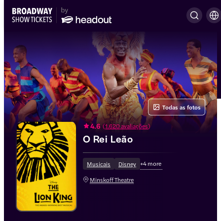
Todas as fotos
4.6
(
1.620 avaliações
)
O Rei Leão
+
4
more
Musicais
Disney
Minskoff Theatre