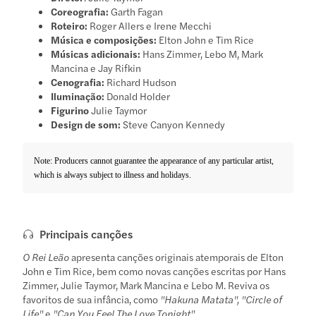
Coreografia:
Garth Fagan
Roteiro:
Roger Allers e Irene Mecchi
Música e composições:
Elton John e Tim Rice
Músicas adicionais:
Hans Zimmer, Lebo M, Mark
Mancina e Jay Rifkin
Cenografia:
Richard Hudson
Iluminação:
Donald Holder
Figurino
Julie Taymor
Design de som:
Steve Canyon Kennedy
Note: Producers cannot guarantee the appearance of any particular artist,
which is always subject to illness and holidays.
Principais canções
O Rei Leão
apresenta canções originais atemporais de Elton
John e Tim Rice, bem como novas canções escritas por Hans
Zimmer, Julie Taymor, Mark Mancina e Lebo M. Reviva os
favoritos de sua infância, como
"Hakuna Matata", "Circle of
Life"
e
"Can You Feel The Love Tonight".