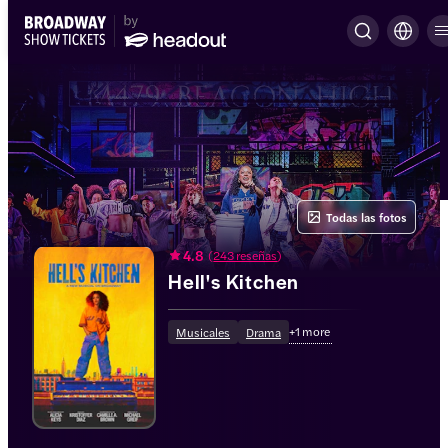
Todas las fotos
4.8
(
243 reseñas
)
Hell's Kitchen
+
1
more
Musicales
Drama