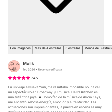
Con imágenes
Más de 4 estrellas
3 estrellas
Menos de 3 estrell
Malik
feb 2026
Reserva verificada
5
/5
En un viaje a Nueva York, me resultaba imposible no ir a ver
un espectáculo en Broadway. ¡El musical Hell’s Kitchen es
una auténtica joya! 🔥 Como fan de la música de Alicia Keys,
me encantó: rebosa energía, emoción y autenticidad. Las
actuaciones son impresionantes, la puesta en escena es muy
dinámica y cada canción te pone la piel de gallina. ¡Un