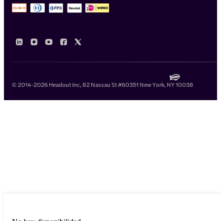
© 2014-2026 Headout Inc, 82 Nassau St #60351 New York, NY 10038