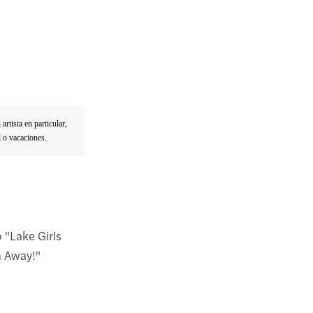
l
rtista en particular,
d o vacaciones.
 "Lake Girls
n Away!"