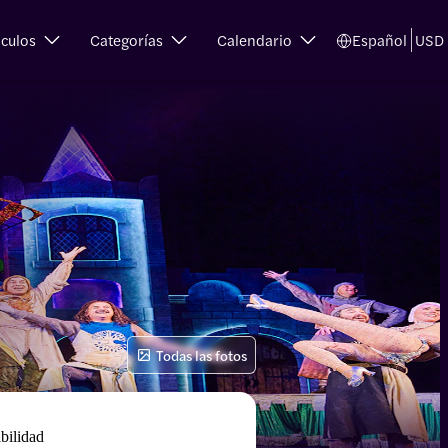
culos
Categorías
Calendario
Español
USD
Todas las fotos
bilidad