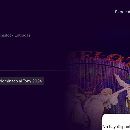
Espectá
malot - Entradas
t
Nominado al Tony 2024
No hay disponi