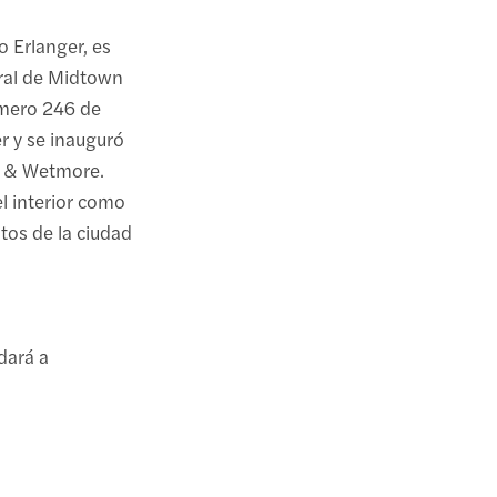
o Erlanger, es
tral de Midtown
úmero 246 de
er y se inauguró
n & Wetmore.
el interior como
tos de la ciudad
dará a