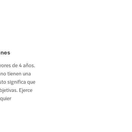
ones
yores de 4 años.
 no tienen una
sto significa que
jetivas. Ejerce
lquier