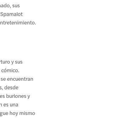
ado, sus
, Spamalot
entretenimiento.
turo y sus
o cómico.
 se encuentran
s, desde
es burlones y
n es una
sigue hoy mismo