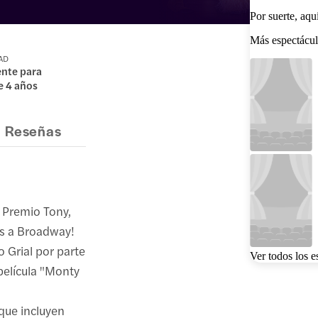
Por suerte, aqu
Más espectácul
DAD
ente para
e 4 años
Reseñas
l Premio Tony,
os a Broadway!
o Grial por parte
Ver todos los e
 película "Monty
 que incluyen