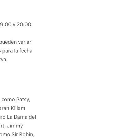
 19:00 y 20:00
pueden variar
 para la fecha
rva.
d como Patsy,
aran Killam
omo La Dama del
ert, Jimmy
omo Sir Robin,