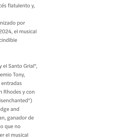
és flatulento y,
onizado por
2024, el musical
indible
 el Santo Grial",
remio Tony,
e entradas
sh Rhodes y con
Disenchanted")
ridge and
an, ganador de
lo que no
er el musical