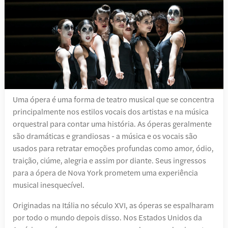
Uma ópera é uma forma de teatro musical que se concentra
principalmente nos estilos vocais dos artistas e na música
orquestral para contar uma história. As óperas geralmente
são dramáticas e grandiosas - a música e os vocais são
usados para retratar emoções profundas como amor, ódio,
traição, ciúme, alegria e assim por diante. Seus ingressos
para a ópera de Nova York prometem uma experiência
musical inesquecível.
Originadas na Itália no século XVI, as óperas se espalharam
por todo o mundo depois disso. Nos Estados Unidos da