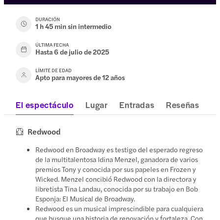
DURACIÓN
1 h 45 min sin intermedio
ÚLTIMA FECHA
Hasta 6 de julio de 2025
LÍMITE DE EDAD
Apto para mayores de 12 años
El espectáculo
Lugar
Entradas
Reseñas
Redwood
Redwood en Broadway es testigo del esperado regreso
de la multitalentosa Idina Menzel, ganadora de varios
premios Tony y conocida por sus papeles en Frozen y
Wicked. Menzel concibió Redwood con la directora y
libretista Tina Landau, conocida por su trabajo en Bob
Esponja: El Musical de Broadway.
Redwood es un musical imprescindible para cualquiera
que busque una historia de renovación y fortaleza. Con