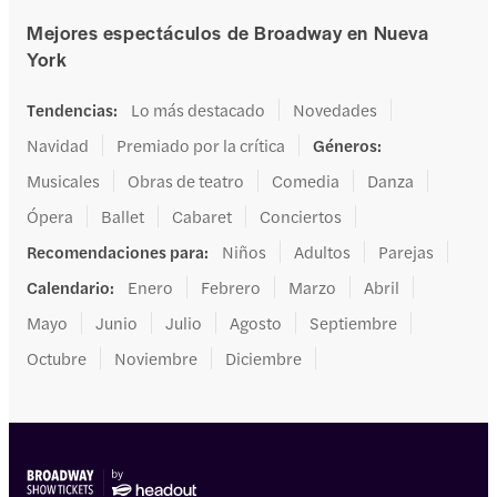
Mejores espectáculos de Broadway en Nueva
York
Tendencias
:
Lo más destacado
Novedades
Navidad
Premiado por la crítica
Géneros
:
Musicales
Obras de teatro
Comedia
Danza
Ópera
Ballet
Cabaret
Conciertos
Recomendaciones para
:
Niños
Adultos
Parejas
Calendario
:
Enero
Febrero
Marzo
Abril
Mayo
Junio
Julio
Agosto
Septiembre
Octubre
Noviembre
Diciembre