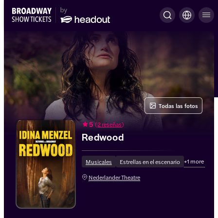
Todas las fotos
5
(
2 reseñas
)
Redwood
+
1
more
Musicales
Estrellas en el escenario
Nederlander Theatre