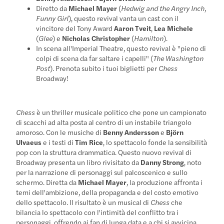
Diretto da
Michael Mayer
(
Hedwig and the Angry Inch
,
Funny Girl
), questo revival vanta un cast con il
vincitore del Tony Award
Aaron Tveit
,
Lea Michele
(
Glee
) e
Nicholas Christopher
(
Hamilton
).
In scena all'Imperial Theatre, questo revival è "pieno di
colpi di scena da far saltare i capelli" (
The Washington
Post
). Prenota subito i tuoi biglietti per
Chess
Broadway!
Chess
è un thriller musicale politico che pone un campionato
di scacchi ad alta posta al centro di un instabile triangolo
amoroso. Con le musiche di
Benny Andersson
e
Björn
Ulvaeus
e i testi di
Tim Rice
, lo spettacolo fonde la sensibilità
pop con la struttura drammatica. Questo nuovo revival di
Broadway presenta un libro rivisitato da
Danny Strong
, noto
per la narrazione di personaggi sul palcoscenico e sullo
schermo. Diretta da
Michael Mayer
, la produzione affronta i
temi dell'ambizione, della propaganda e del costo emotivo
dello spettacolo. Il risultato è un musical di
Chess
che
bilancia lo spettacolo con l'intimità del conflitto tra i
personaggi, offrendo ai fan di lunga data e a chi si avvicina