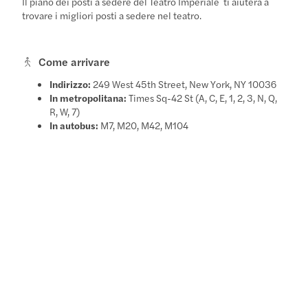
Il piano dei posti a sedere del Teatro Imperiale
ti aiuterà a
trovare i migliori posti a sedere nel teatro.
Come arrivare
Indirizzo:
249 West 45th Street, New York, NY 10036
In metropolitana:
Times Sq-42 St (A, C, E, 1, 2, 3, N, Q,
R, W, 7)
In autobus:
M7, M20, M42, M104