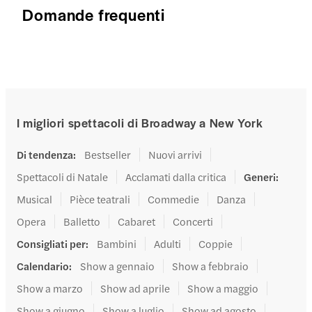
Domande frequenti
I migliori spettacoli di Broadway a New York
Di tendenza
:
Bestseller
Nuovi arrivi
Spettacoli di Natale
Acclamati dalla critica
Generi
:
Musical
Pièce teatrali
Commedie
Danza
Opera
Balletto
Cabaret
Concerti
Consigliati per
:
Bambini
Adulti
Coppie
Calendario
:
Show a gennaio
Show a febbraio
Show a marzo
Show ad aprile
Show a maggio
Show a giugno
Show a luglio
Show ad agosto