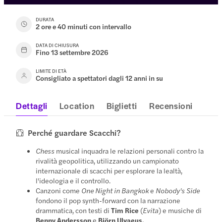
DURATA
2 ore e 40 minuti con intervallo
DATA DI CHIUSURA
Fino 13 settembre 2026
LIMITE DI ETÀ
Consigliato a spettatori dagli 12 anni in su
Dettagli
Location
Biglietti
Recensioni
Perché guardare Scacchi?
Chess
musical inquadra le relazioni personali contro la
rivalità geopolitica, utilizzando un campionato
internazionale di scacchi per esplorare la lealtà,
l'ideologia e il controllo.
Canzoni come
One Night in Bangkok
e
Nobody's Side
fondono il pop synth-forward con la narrazione
drammatica, con testi di
Tim Rice
(
Evita
) e musiche di
Benny Andersson
e
Björn Ulvaeus.