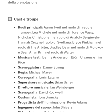
della prenotazione.
Cast e troupe
Ruoli principali
: Aaron Tveit nel ruolo di Freddie
Trumper, Lea Michele nel ruolo di Florence Vassy,
Nicholas Christopher nel ruolo di Anatoly Sergievsky,
Hannah Cruz nel ruolo di Svetlana, Bryce Pinkham nel
ruolo di The Arbiter, Bradley Dean nel ruolo di Molokov
e Sean Allan Krill nel ruolo di Walter
Musica e testi:
Benny Andersson, Björn Ulvaeus e Tim
Rice
Sceneggiatura
: Danny Strong
Regia:
Michael Mayer
Coreografia:
Lorin Latarro
Supervisore musicale:
Brian Usifer
Direttore musicale:
Ian Weinberger
Scenografia
: David Rockwell
Costumista:
Tom Broecker
Progettista dell'illuminazione
: Kevin Adams
Ingegnere del suono
: John Shivers
Video designer:
Peter Nigrini