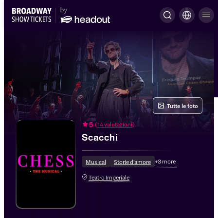
Tutte le foto
5
(
14 valutazioni
)
Scacchi
+
3
more
Musical
Storie d'amore
Teatro Imperiale