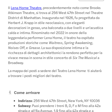
Il
Lena Horne Theatre
, precedentemente noto come Brooks
Atkinson Theatre, si trova al 256 West 47th Street nel Theatre
District di Manhattan. Inaugurata nel 1926, fu progettata da
Herbert J. Krapp in stile neoclassico, con eleganti
decorazioni in gesso, una balconata a due livelli e un'acustica
calda e intima. Rinominato nel 2022 in onore della
leggendaria performer Lena Horne, il teatro ha ospitato
produzioni storiche come
Waitress
,
Spring Awakening
,
Noises Off
, e
Grease
. La sua disposizione intima e la
ricchezza di dettagli architettonici la rendono perfetta per la
vivace messa in scena in stile concerto di
Six The Musical
a
Broadway.
La mappa dei posti a sedere del Teatro Lena Horne
ti aiuterà
a trovare i posti migliori del teatro.
Come arrivare
Indirizzo
: 256 West 47th Street, New York, NY 10036
Subway
: Puoi prendere i treni B, D, F o M fino alla 42a
strada e all'8a Avenue, 1,9 fino alla 42a strada e a