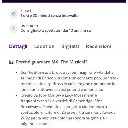
DURATA
1 ora e 20 minuti senza intervallo
LIMITE DI ETÀ
Consigliato a spettatori dai 10 anni in su
Dettagli
Location
Biglietti
Recensioni
Perché guardare SIX: The Musical?
Six The Musical
a Broadway reimmagina le vite delle
sei mogli di Enrico VIII come un concerto pop, un "isto-
remix" acuto e spiritoso in cui le regine riprendono le
loro storie attraverso voci potenti e umorismo.
Creato da Toby Marlow e Lucy Moss mentre
frequentavano l'Università di Cambridge,
Six
a
Broadway si è evoluto da progetto studentesco a
spettacolo vincitore di 26 premi, tra cui i Tony Awards
2022 per la migliore colonna sonora originale e i
migliori costumi.