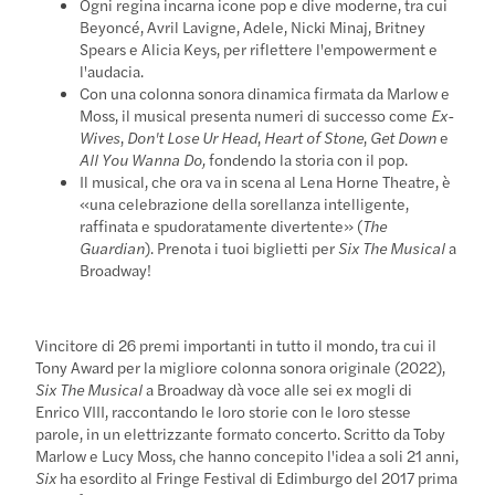
Ogni regina incarna icone pop e dive moderne, tra cui
Beyoncé, Avril Lavigne, Adele, Nicki Minaj, Britney
Spears e Alicia Keys, per riflettere l'empowerment e
l'audacia.
Con una colonna sonora dinamica firmata da Marlow e
Moss, il musical presenta numeri di successo come
Ex-
Wives
,
Don't Lose Ur Head
,
Heart of Stone
,
Get Down
e
All You Wanna Do,
fondendo la storia con il pop.
Il musical, che ora va in scena al Lena Horne Theatre, è
«una celebrazione della sorellanza intelligente,
raffinata e spudoratamente divertente» (
The
Guardian
). Prenota i tuoi biglietti per
Six The Musical
a
Broadway!
Vincitore di 26 premi importanti in tutto il mondo, tra cui il
Tony Award per la migliore colonna sonora originale (2022),
Six The Musical
a Broadway dà voce alle sei ex mogli di
Enrico VIII, raccontando le loro storie con le loro stesse
parole, in un elettrizzante formato concerto. Scritto da Toby
Marlow e Lucy Moss, che hanno concepito l'idea a soli 21 anni,
Six
ha esordito al Fringe Festival di Edimburgo del 2017 prima