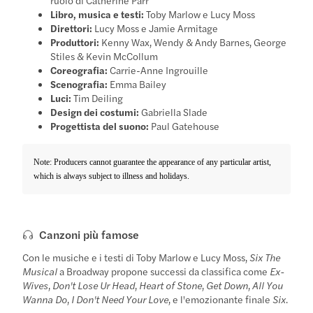
Libro, musica e testi:
Toby Marlow e Lucy Moss
Direttori:
Lucy Moss e Jamie Armitage
Produttori:
Kenny Wax, Wendy & Andy Barnes, George
Stiles & Kevin McCollum
Coreografia:
Carrie-Anne Ingrouille
Scenografia:
Emma Bailey
Luci:
Tim Deiling
Design dei costumi:
Gabriella Slade
Progettista del suono:
Paul Gatehouse
Note: Producers cannot guarantee the appearance of any particular artist,
which is always subject to illness and holidays.
Canzoni più famose
Con le musiche e i testi di Toby Marlow e Lucy Moss,
Six The
Musical
a Broadway propone successi da classifica come
Ex-
Wives
,
Don't Lose Ur Head
,
Heart of Stone
,
Get Down
,
All You
Wanna Do
,
I Don't Need Your Love
, e l'emozionante finale
Six
.