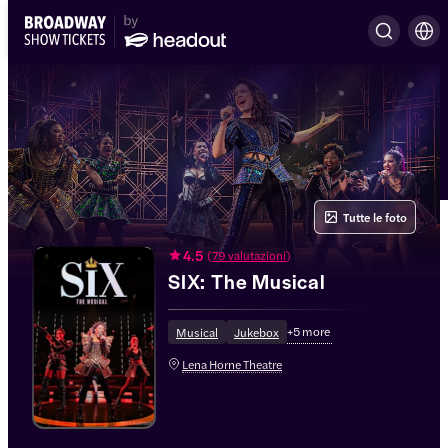
Tutte le foto
4.5
(
79 valutazioni
)
SIX: The Musical
+
5
more
Musical
Jukebox
Lena Horne Theatre