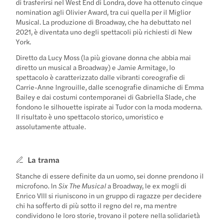
di trasferirsi nel West End di Londra, dove ha ottenuto cinque
nomination agli Olivier Award, tra cui quella per il Miglior
Musical. La produzione di Broadway, che ha debuttato nel
2021, è diventata uno degli spettacoli più richiesti di New
York.
Diretto da Lucy Moss (la più giovane donna che abbia mai
diretto un musical a Broadway) e Jamie Armitage, lo
spettacolo è caratterizzato dalle vibranti coreografie di
Carrie-Anne Ingrouille, dalle scenografie dinamiche di Emma
Bailey e dai costumi contemporanei di Gabriella Slade, che
fondono le silhouette ispirate ai Tudor con la moda moderna.
Il risultato è uno spettacolo storico, umoristico e
assolutamente attuale.
La trama
Stanche di essere definite da un uomo, sei donne prendono il
microfono. In
Six The Musical
a Broadway, le ex mogli di
Enrico VIII si riuniscono in un gruppo di ragazze per decidere
chi ha sofferto di più sotto il regno del re, ma mentre
condividono le loro storie, trovano il potere nella solidarietà