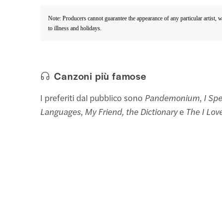
Note: Producers cannot guarantee the appearance of any particular artist, 
to illness and holidays.
Canzoni più famose
I preferiti dal pubblico sono
Pandemonium
,
I Sp
Languages
,
My Friend, the Dictionary
e
The I Lov