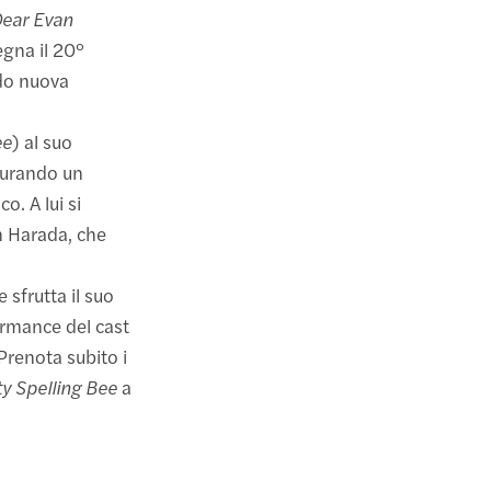
ear Evan
gna il 20°
ndo nuova
ee
) al suo
curando un
o. A lui si
n Harada, che
 sfrutta il suo
ormance del cast
 Prenota subito i
y Spelling Bee
a