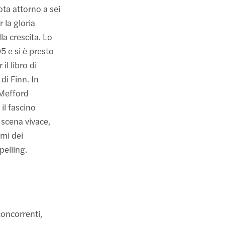
ta attorno a sei
 la gloria
la crescita. Lo
 e si è presto
il libro di
di Finn. In
 Mefford
il fascino
 scena vivace,
umi dei
pelling.
concorrenti,