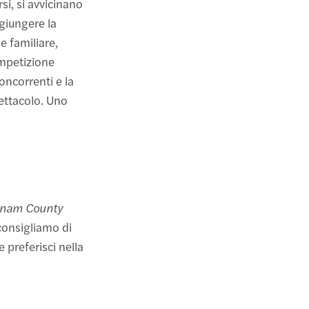
si, si avvicinano
ggiungere la
ne familiare,
mpetizione
oncorrenti e la
pettacolo. Uno
tnam County
consigliamo di
e preferisci nella