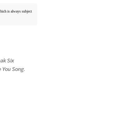
which is always subject
eak Six
e You Song
.