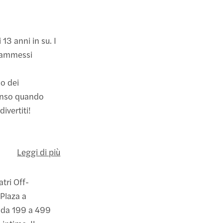
13 anni in su. I
o ammessi
lo dei
senso quando
divertiti!
Leggi di più
tri Off-
Plaza a
o da 199 a 499