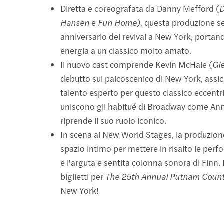
Diretta e coreografata da Danny Mefford (
D
Hansen
e
Fun Home),
questa produzione se
anniversario del revival a New York, porta
energia a un classico molto amato.
Il nuovo cast comprende Kevin McHale (
Gl
debutto sul palcoscenico di New York, assi
talento esperto per questo classico eccentric
uniscono gli habitué di Broadway come An
riprende il suo ruolo iconico.
In scena al New World Stages, la produzione
spazio intimo per mettere in risalto le perf
e l'arguta e sentita colonna sonora di Finn.
biglietti per
The 25th Annual Putnam Count
New York!