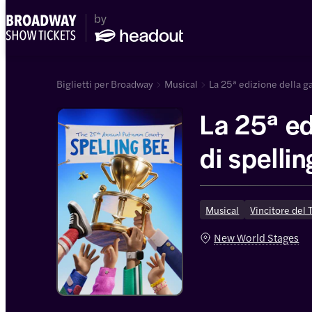
Biglietti per Broadway
Musical
La 25ª edizione della ga
La 25ª ed
di spelli
County
Musical
Vincitore del 
New World Stages