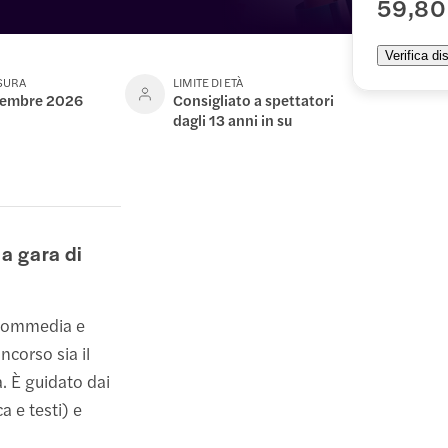
59,80
Verifica dis
USURA
LIMITE DI ETÀ
ttembre 2026
Consigliato a spettatori
dagli 13 anni in su
a gara di
a commedia e
ncorso sia il
a. È guidato dai
a e testi) e