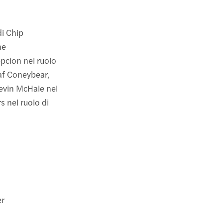
di Chip
ne
cion nel ruolo
eaf Coneybear,
evin McHale nel
 nel ruolo di
er