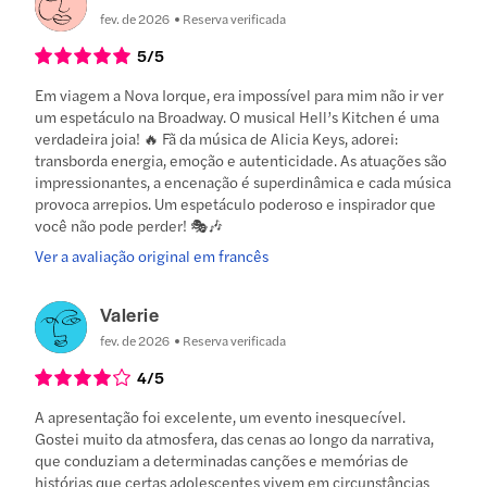
fev. de 2026
Reserva verificada
5
/5
Em viagem a Nova Iorque, era impossível para mim não ir ver
um espetáculo na Broadway. O musical Hell’s Kitchen é uma
verdadeira joia! 🔥 Fã da música de Alicia Keys, adorei:
transborda energia, emoção e autenticidade. As atuações são
impressionantes, a encenação é superdinâmica e cada música
provoca arrepios. Um espetáculo poderoso e inspirador que
você não pode perder! 🎭🎶
Ver a avaliação original em francês
Valerie
fev. de 2026
Reserva verificada
4
/5
A apresentação foi excelente, um evento inesquecível.
Gostei muito da atmosfera, das cenas ao longo da narrativa,
que conduziam a determinadas canções e memórias de
histórias que certas adolescentes vivem em circunstâncias