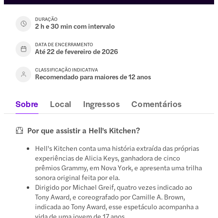
DURAÇÃO
2 h e 30 min com intervalo
DATA DE ENCERRAMENTO
Até 22 de fevereiro de 2026
CLASSIFICAÇÃO INDICATIVA
Recomendado para maiores de 12 anos
Sobre
Local
Ingressos
Comentários
Por que assistir a Hell's Kitchen?
Hell's Kitchen conta uma história extraída das próprias
experiências de Alicia Keys, ganhadora de cinco
prêmios Grammy, em Nova York, e apresenta uma trilha
sonora original feita por ela.
Dirigido por Michael Greif, quatro vezes indicado ao
Tony Award, e coreografado por Camille A. Brown,
indicada ao Tony Award, esse espetáculo acompanha a
vida de uma jovem de 17 anos.