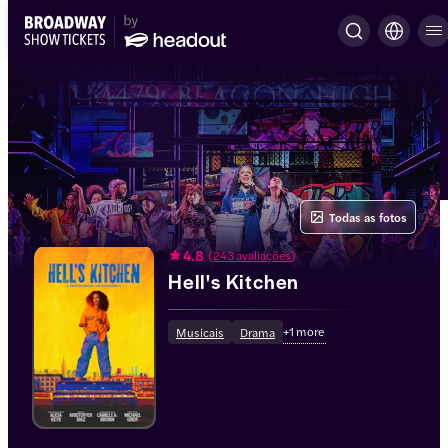
Todas as fotos
4.8
(
243 avaliações
)
Hell's Kitchen
+
1
more
Musicais
Drama