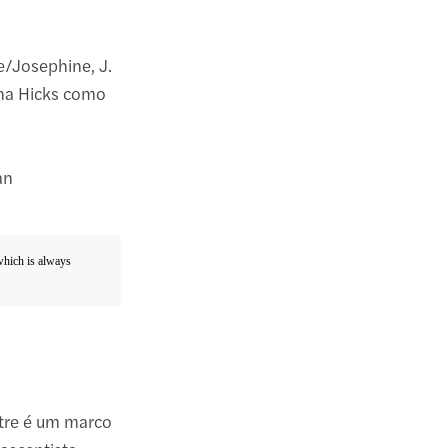
e/Josephine, J.
na Hicks como
an
 which is always
tre é um marco