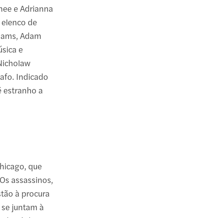
Ghee e Adrianna
 elenco de
lliams, Adam
sica e
Nicholaw
afo. Indicado
é estranho a
hicago, que
Os assassinos,
tão à procura
 se juntam à