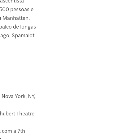
nascentista
1.500 pessoas e
em Manhattan.
palco de longas
icago, Spamalot
, Nova York, NY,
hubert Theatre
t com a 7th