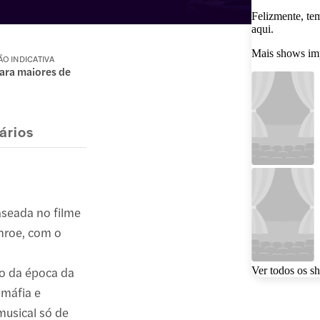
Felizmente, te
aqui.
Mais shows im
ÃO INDICATIVA
ara maiores de
ários
aseada no filme
onroe, com o
o da época da
Ver todos os s
 máfia e
musical só de