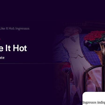
ike It Hot: Ingressos
)
 It Hot
ate
Ingressos indis