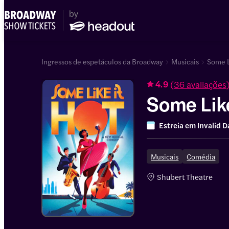
Ingressos de espetáculos da Broadway
Musicais
Some L
(
36 avaliações
4.9
Some Like
Estreia em
Invalid D
Musicais
Comédia
Shubert Theatre