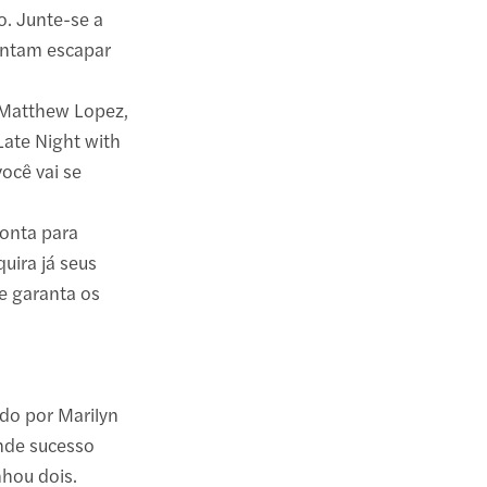
. Junte-se a
entam escapar
 Matthew Lopez,
Late Night with
ocê vai se
ronta para
uira já seus
e garanta os
ado por Marilyn
nde sucesso
nhou dois.