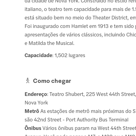
da cidade de Nova York. Construído no estilo re
italiano, o teatro tem capacidade para mais de 
está situado bem no meio do Theater District, 
Foi inaugurado com Hamlet em 1913 e tem sido 
apresentações de vários clássicos, incluindo Ch
e Matilda the Musical.
Capacidade
: 1,502 lugares
Como chegar
Endereço
: Teatro Shubert, 225 West 44th Street
Nova York
Metrô
As estações de metrô mais próximas do S
são 42nd Street - Port Authority Bus Terminal
Ônibus
Vários ônibus param na West 44th Stree