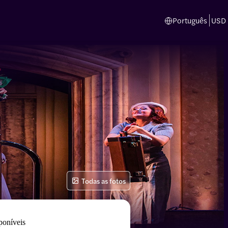
Português
USD
Todas as fotos
poníveis