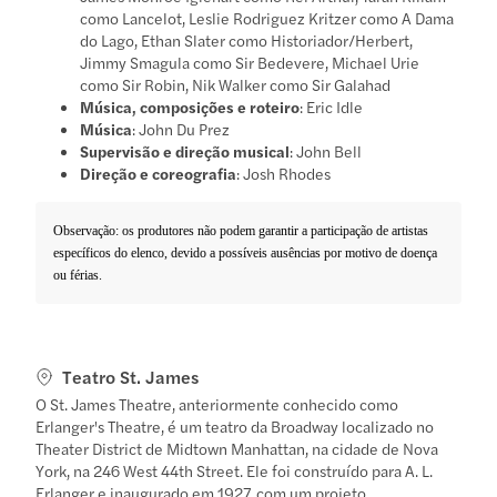
como Lancelot, Leslie Rodriguez Kritzer como A Dama
do Lago, Ethan Slater como Historiador/Herbert,
Jimmy Smagula como Sir Bedevere, Michael Urie
como Sir Robin, Nik Walker como Sir Galahad
Música, composições e roteiro
: Eric Idle
Música
: John Du Prez
Supervisão e direção musical
: John Bell
Direção e coreografia
: Josh Rhodes
Observação: os produtores não podem garantir a participação de artistas
específicos do elenco, devido a possíveis ausências por motivo de doença
ou férias.
Teatro St. James
O St. James Theatre, anteriormente conhecido como
Erlanger's Theatre, é um teatro da Broadway localizado no
Theater District de Midtown Manhattan, na cidade de Nova
York, na 246 West 44th Street. Ele foi construído para A. L.
Erlanger e inaugurado em 1927, com um projeto