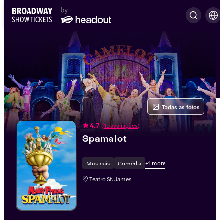
Todas as fotos
4.7
(
15 avaliações
)
Spamalot
+
1
more
Musicais
Comédia
Teatro St. James