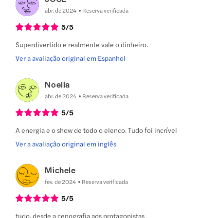
abr. de 2024
Reserva verificada
5
/5
Superdivertido e realmente vale o dinheiro.
Ver a avaliação original em Espanhol
Noelia
abr. de 2024
Reserva verificada
5
/5
A energia e o show de todo o elenco. Tudo foi incrível
Ver a avaliação original em inglês
Michele
fev. de 2024
Reserva verificada
5
/5
tudo, desde a cenografia aos protagonistas