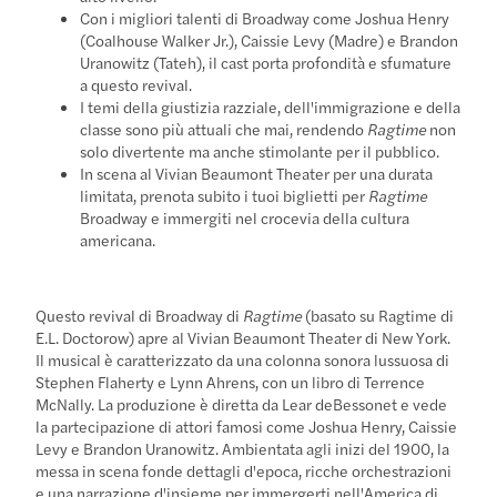
Con i migliori talenti di Broadway come Joshua Henry
(Coalhouse Walker Jr.), Caissie Levy (Madre) e Brandon
Uranowitz (Tateh), il cast porta profondità e sfumature
a questo revival.
I temi della giustizia razziale, dell'immigrazione e della
classe sono più attuali che mai, rendendo
Ragtime
non
solo divertente ma anche stimolante per il pubblico.
In scena al Vivian Beaumont Theater per una durata
limitata, prenota subito i tuoi biglietti per
Ragtime
Broadway e immergiti nel crocevia della cultura
americana.
Questo revival di Broadway di
Ragtime
(basato su Ragtime di
E.L. Doctorow) apre al Vivian Beaumont Theater di New York.
Il musical è caratterizzato da una colonna sonora lussuosa di
Stephen Flaherty e Lynn Ahrens, con un libro di Terrence
McNally. La produzione è diretta da Lear deBessonet e vede
la partecipazione di attori famosi come Joshua Henry, Caissie
Levy e Brandon Uranowitz. Ambientata agli inizi del 1900, la
messa in scena fonde dettagli d'epoca, ricche orchestrazioni
e una narrazione d'insieme per immergerti nell'America di