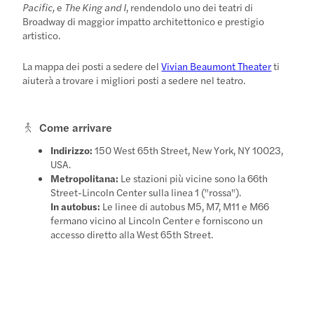
Pacific,
e
The King and I
, rendendolo uno dei teatri di
Broadway di maggior impatto architettonico e prestigio
artistico.
La mappa dei posti a sedere del
Vivian Beaumont Theater
ti
aiuterà a trovare i migliori posti a sedere nel teatro.
Come arrivare
Indirizzo:
150 West 65th Street, New York, NY 10023,
USA.
Metropolitana:
Le stazioni più vicine sono la 66th
Street-Lincoln Center sulla linea 1 ("rossa").
In autobus:
Le linee di autobus M5, M7, M11 e M66
fermano vicino al Lincoln Center e forniscono un
accesso diretto alla West 65th Street.