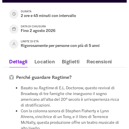
DURATA
2 ore e 45 minuti con intervallo
DATA DI CHIUSURA
Fino 2 agosto 2026
LIMITE DI ETÀ
Rigorosamente per persone con più di 5 anni
Dettagli
Location
Biglietti
Recensioni
Perché guardare Ragtime?
Basato su
Ragtime
di E.L. Doctorow, questo revival di
Broadway di tre famiglie che inseguono il sogno
americano all'alba del 20° secolo è un'esperienza ricca
di stratificazioni.
Con la colonna sonora di Stephen Flaherty e Lynn
Ahrens, vincitrice di un Tony, e il libro di Terrence
McNally, questa produzione offre un teatro musicale di
alto livello.