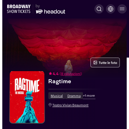
Tutte le foto
4.4
(
8 valutazioni
)
Ragtime
+
1
more
Musical
Dramma
Teatro Vivian Beaumont