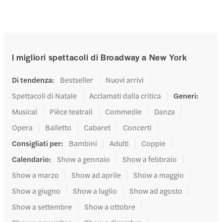
I migliori spettacoli di Broadway a New York
Di tendenza
:
Bestseller
Nuovi arrivi
Spettacoli di Natale
Acclamati dalla critica
Generi
:
Musical
Pièce teatrali
Commedie
Danza
Opera
Balletto
Cabaret
Concerti
Consigliati per
:
Bambini
Adulti
Coppie
Calendario
:
Show a gennaio
Show a febbraio
Show a marzo
Show ad aprile
Show a maggio
Show a giugno
Show a luglio
Show ad agosto
Show a settembre
Show a ottobre